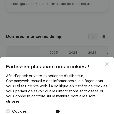
Essai gratuit de 7 jours, aucune carte de crédit requise.
Données financières
de Inji
2025
2024
2023
202
Clo
Bénéfices/pertes
€
5 584
€
9 408
€
39 257
€
11 37
Faites-en plus avec nos cookies !
Afin d'optimiser votre expérience d'utilisateur,
Capitaux propres
€
126 794
€
121 211
€
111 802
€
72 54
Companyweb recueille des informations sur la façon dont
vous utilisez ce site web.
La politique en matière de cookies
Marge brute
€
31 804
€
38 590
€
68 190
€
36 98
vous permet de savoir quelles informations sont visées et
vous donne le contrôle sur la manière dont elles sont
utilisées.
Cookies