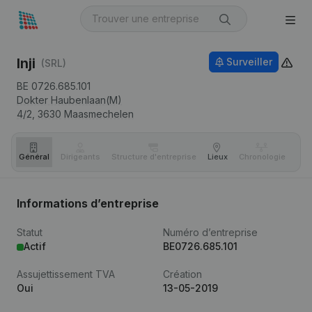
Inji
Surveiller
(SRL)
BE 0726.685.101
Dokter Haubenlaan(M)
4/2,
3630
Maasmechelen
Général
Dirigeants
Structure d'entreprise
Lieux
Chronologie
Com
Informations d’entreprise
Statut
Numéro d’entreprise
Actif
BE0726.685.101
Assujettissement TVA
Création
Oui
13-05-2019