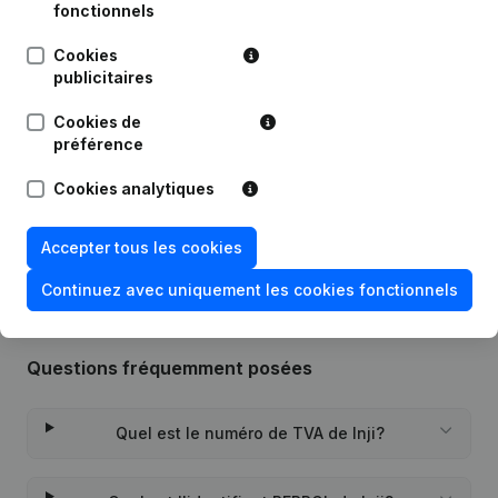
fonctionnels
Publications
de Inji
Cookies
publicitaires
Date
Publication
Cookies de
préférence
30-01-2023
Demissions - Nominations
(NL)
Cookies analytiques
Rubrique Constitution (Nouvelle
15-05-2019
Personne Morale, Ouverture
Succursale, etc...)
(NL)
Accepter tous les cookies
Continuez avec uniquement les cookies fonctionnels
Questions fréquemment posées
Quel est le numéro de TVA de Inji?