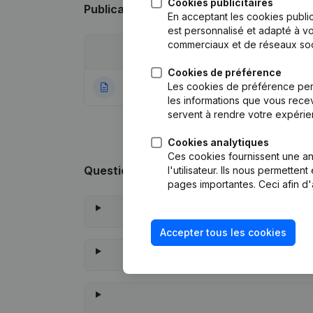
Cookies publicitaires
Publications
de Boost Development
En acceptant les cookies public
est personnalisé et adapté à vo
commerciaux et de réseaux soc
Date
Publication
Cookies de préférence
Les cookies de préférence per
14-05-2019
Rubrique Constitu
les informations que vous recev
servent à rendre votre expérie
Cookies analytiques
Ces cookies fournissent une ana
Questions fréquemment posées
l'utilisateur. Ils nous permette
pages importantes. Ceci afin d'
Accepter tous les cookies