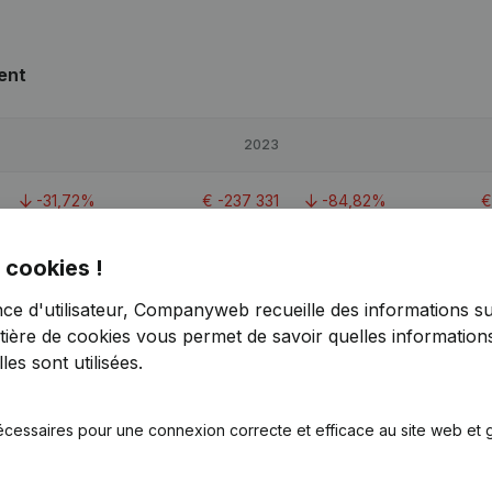
ent
2023
-31,72%
€
-237 331
-84,82%
-
 cookies !
nce d'utilisateur, Companyweb recueille des informations su
-78,82%
€
-396 637
-148,98%
tière de cookies
vous permet de savoir quelles informations
es sont utilisées.
-348,83%
€
-40 162
-402,48%
écessaires pour une connexion correcte et efficace au site web et g