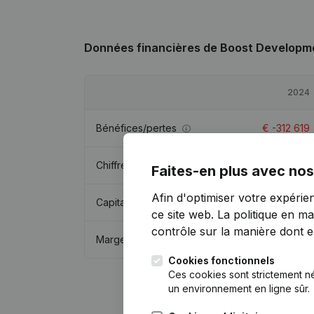
Données financières
de Boost Developm
2024
Bénéfices/pertes
€
-312 619
Chiffre d'affaires
€
1 289 357
Faites-en plus avec nos
Afin d'optimiser votre expérie
Capitaux propres
€
-709 256
ce site web.
La politique en ma
contrôle sur la manière dont ell
Marge brute
€
-180 258
Cookies fonctionnels
Ces cookies sont strictement n
un environnement en ligne sûr.