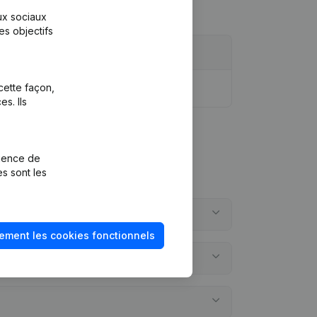
aux sociaux
es objectifs
cette façon,
s. Ils
rience de
es sont les
ement les cookies fonctionnels