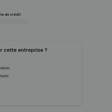
ite de crédit
r cette entreprise ?
ulaires
rtants