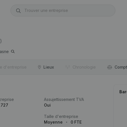
)
asne
re d'entreprise
Lieux
Chronologie
Compt
Bar
reprise
Assujettissement TVA
.727
Oui
Taille d'entreprise
Moyenne
0 FTE