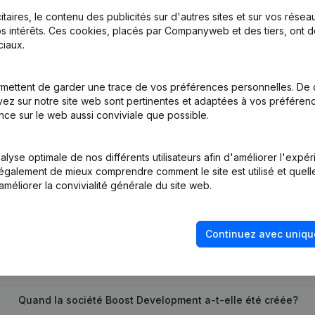
itaires, le contenu des publicités sur d'autres sites et sur vos rése
s intérêts. Ces cookies, placés par Companyweb et des tiers, ont d
iaux.
mettent de garder une trace de vos préférences personnelles. De 
tion (Nouvelle Personne Morale, Ouverture Succursale, etc...)
ez sur notre site web sont pertinentes et adaptées à vos préférence
nce sur le web aussi conviviale que possible.
lyse optimale de nos différents utilisateurs afin d'améliorer l'expé
nt également de mieux comprendre comment le site est utilisé et quell
améliorer la convivialité générale du site web.
Quel est le numéro de TVA de Boost Development?
Continuez avec uniqu
Quel est l'identifiant PEPPOL de Boost Development?
Quand la société Boost Development a-t-elle été créée?