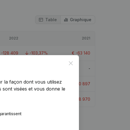
Table
Graphique
2022
2021
€
-128 409
-103,37%
€
-63 140
Close
-
-
r la façon dont vous utilisez
€
-159 306
-415,6%
€
-30 897
 sont visées et vous donne le
€
-7 993
10,9%
€
-8 970
arantissent