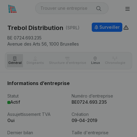
Trebol Distribution
Surveiller
(SPRL)
BE 0724.693.235
Avenue des Arts 56,
1000
Bruxelles
Général
Dirigeants
Structure d'entreprise
Lieux
Chronologie
Com
Informations d’entreprise
Statut
Numéro d’entreprise
Actif
BE0724.693.235
Assujettissement TVA
Création
Oui
09-04-2019
Dernier bilan
Taille d'entreprise