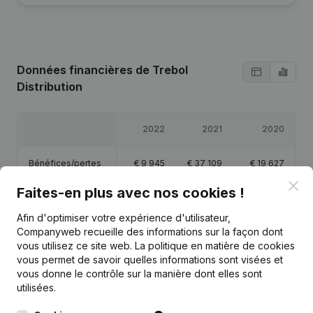
Données financières
de Trebol
Distribution
2022
2021
2020
Bénéfices/pertes
€
9 945
€
37 109
€
19 627
Clo
Faites-en plus avec nos cookies !
Capitaux propres
€
72 882
€
62 936
€
25 827
Afin d'optimiser votre expérience d'utilisateur,
Companyweb recueille des informations sur la façon dont
Marge brute
€
18 460
€
39 501
€
106 460
vous utilisez ce site web.
La politique en matière de cookies
vous permet de savoir quelles informations sont visées et
vous donne le contrôle sur la manière dont elles sont
utilisées.