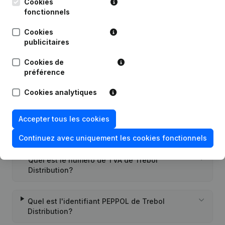
Publications
de Trebol Distribution
Cookies
fonctionnels
Date
Publication
Cookies
publicitaires
Rubrique Constitution (Nouvelle
Cookies de
11-04-2019
Personne Morale, Ouverture
préférence
Succursale, etc...)
Cookies analytiques
Accepter tous les cookies
Questions fréquemment posées
Continuez avec uniquement les cookies fonctionnels
Quel est le numéro de TVA de Trebol
Distribution?
Quel est l'identifiant PEPPOL de Trebol
Distribution?