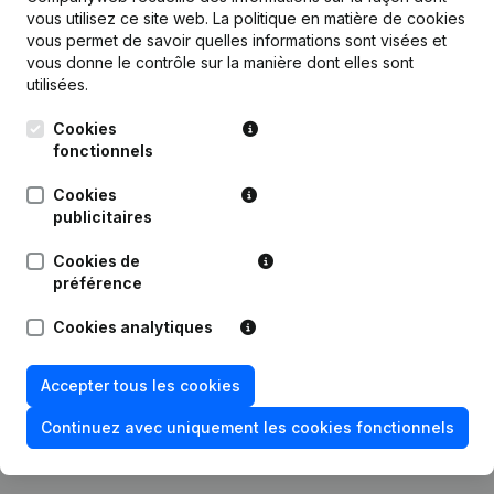
vous utilisez ce site web.
La politique en matière de cookies
vous permet de savoir quelles informations sont visées et
vous donne le contrôle sur la manière dont elles sont
utilisées.
Publications
de MAT
Cookies
fonctionnels
Date
Publication
Cookies
publicitaires
20-03-2026
Siège Social
Cookies de
préférence
Modification Forme Juridique - Siège
28-09-2023
Social - Demissions, Nominations
Cookies analytiques
Rubrique Constitution (Nouvelle
Accepter tous les cookies
05-04-2019
Personne Morale, Ouverture
Succursale, etc...)
Continuez avec uniquement les cookies fonctionnels