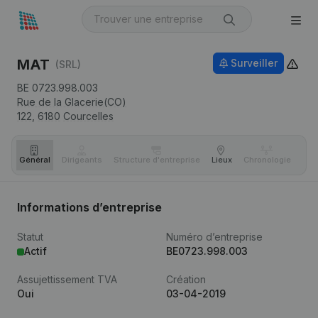
MAT
Surveiller
(SRL)
BE 0723.998.003
Rue de la Glacerie(CO)
122,
6180
Courcelles
Général
Dirigeants
Structure d'entreprise
Lieux
Chronologie
Com
Informations d’entreprise
Statut
Numéro d’entreprise
Actif
BE0723.998.003
Assujettissement TVA
Création
Oui
03-04-2019