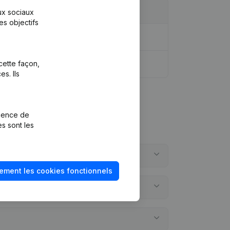
aux sociaux
es objectifs
idique - Demissions - Nominations
(NL)
cette façon,
s. Ils
rience de
es sont les
ement les cookies fonctionnels