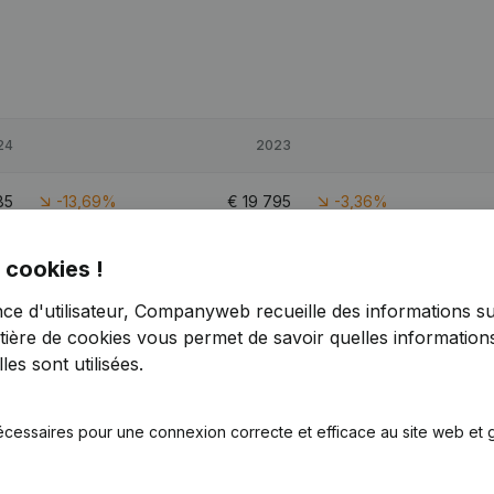
24
2023
85
-13,69%
€
19 795
-3,36%
48
21,64%
€
78 963
33,45%
 cookies !
nce d'utilisateur, Companyweb recueille des informations su
62
-13,89%
€
27 478
-3,24%
tière de cookies
vous permet de savoir quelles informations
es sont utilisées.
écessaires pour une connexion correcte et efficace au site web et g