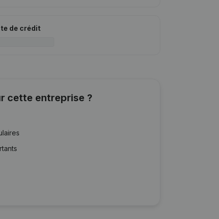
ite de crédit
r cette entreprise ?
ulaires
rtants