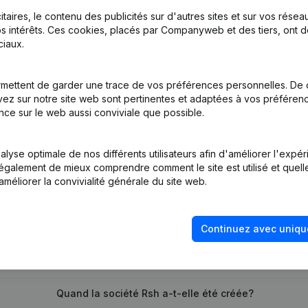
itaires, le contenu des publicités sur d'autres sites et sur vos rése
s intérêts. Ces cookies, placés par Companyweb et des tiers, ont d
iaux.
on, Coordination, Autres Modifications, …) - Modification Forme Jur
mettent de garder une trace de vos préférences personnelles. De 
tion (Nouvelle Personne Morale, Ouverture Succursale, etc...)
(NL)
ez sur notre site web sont pertinentes et adaptées à vos préférence
nce sur le web aussi conviviale que possible.
lyse optimale de nos différents utilisateurs afin d'améliorer l'expé
nt également de mieux comprendre comment le site est utilisé et quell
améliorer la convivialité générale du site web.
Quel est le numéro de TVA de Rsh?
Continuez avec uniqu
Quel est l'identifiant PEPPOL de Rsh?
Quand la société Rsh a-t-elle été créée?