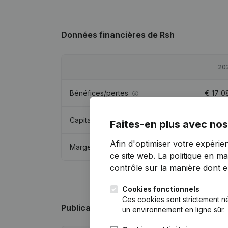
Données financières
de Rsh
20
Bénéfices/pertes
€
17 0
Capitaux propres
€
96 0
Faites-en plus avec nos
Afin d'optimiser votre expérie
Marge brute
€
23 6
ce site web.
La politique en ma
contrôle sur la manière dont ell
Cookies fonctionnels
Ces cookies sont strictement n
Publications
de Rsh
un environnement en ligne sûr.