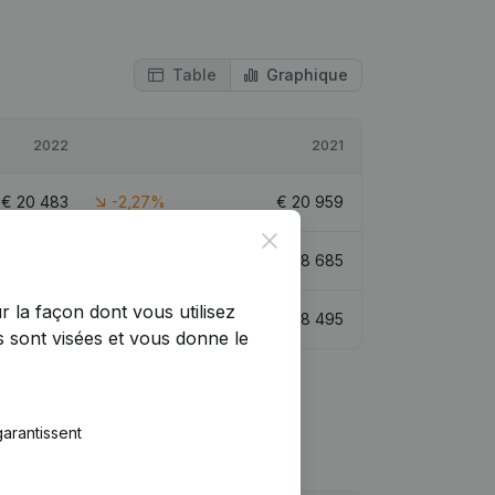
Table
Graphique
2022
2021
€
20 483
-2,27%
€
20 959
Close
€
59 168
52,95%
€
38 685
r la façon dont vous utilisez
€
28 398
-0,34%
€
28 495
 sont visées et vous donne le
arantissent