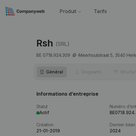
Produit
Tarifs
Rsh
(SRL)
BE 0718.924.309
Meerhoutstraat 5,
3540
Herk
Général
Dirigeants
Structu
Informations d’entreprise
Statut
Numéro d’ent
Actif
BE0718.924
Création
Dernier bilan
21-01-2019
2024