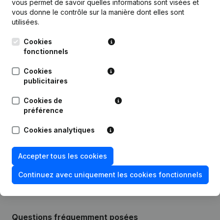
vous permet de savoir quelles informations sont visées et
Publications
de Aksap Consulting
vous donne le contrôle sur la manière dont elles sont
utilisées.
Date
Publication
Cookies
fonctionnels
Statuts (Traduction, Coordination,
09-05-2022
Cookies
Autres Modifications, …)
publicitaires
Statuts (Traduction, Coordination,
Cookies de
Autres Modifications, …) -
22-04-2021
préférence
Modification Forme Juridique -
Demissions, Nominations
Cookies analytiques
Rubrique Constitution (Nouvelle
27-12-2018
Personne Morale, Ouverture
Accepter tous les cookies
Succursale, etc...)
Continuez avec uniquement les cookies fonctionnels
Questions fréquemment posées