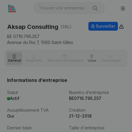
Aksap Consulting
Surveiller
(SRL)
BE 0716.795.257
Avenue du Roi 7,
1060
Saint-Gilles
Général
Dirigeants
Structure d'entreprise
Lieux
Chronologie
Com
Informations d’entreprise
Statut
Numéro d’entreprise
Actif
BE0716.795.257
Assujettissement TVA
Création
Oui
21-12-2018
Dernier bilan
Taille d'entreprise