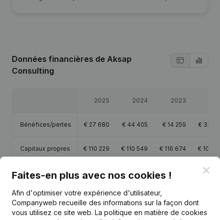
Données financières
de Aksap
Consulting
2025
2024
2023
202
Bénéfices/pertes
€
27 680
€
44 405
€
14 259
€
32 9
Capitaux propres
€
110 229
€
110 549
€
116 674
€
102 4
Clo
Marge brute
€
77 842
€
76 936
€
84 031
€
65 1
Faites-en plus avec nos cookies !
Afin d'optimiser votre expérience d'utilisateur,
Companyweb recueille des informations sur la façon dont
vous utilisez ce site web.
La politique en matière de cookies