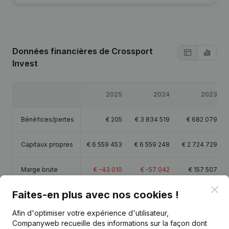
Données financières
de Crossport
Invest
2025
2024
2023
Bénéfices/pertes
€
205
€
3 834 519
€
682 079
Capitaux propres
€
6 559 453
€
6 559 248
€
2 724 729
Marge brute
€
-43 010
€
-57 042
€
157 507
Clo
Faites-en plus avec nos cookies !
Personnel
1,7
Afin d'optimiser votre expérience d'utilisateur,
Companyweb recueille des informations sur la façon dont