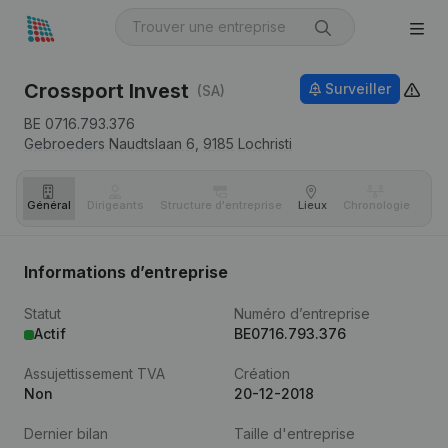
Crossport Invest
Surveiller
(SA)
BE 0716.793.376
Gebroeders Naudtslaan 6,
9185
Lochristi
Général
Dirigeants
Structure d'entreprise
Lieux
Chronologie
Com
Informations d’entreprise
Statut
Numéro d’entreprise
Actif
BE0716.793.376
Assujettissement TVA
Création
Non
20-12-2018
Dernier bilan
Taille d'entreprise