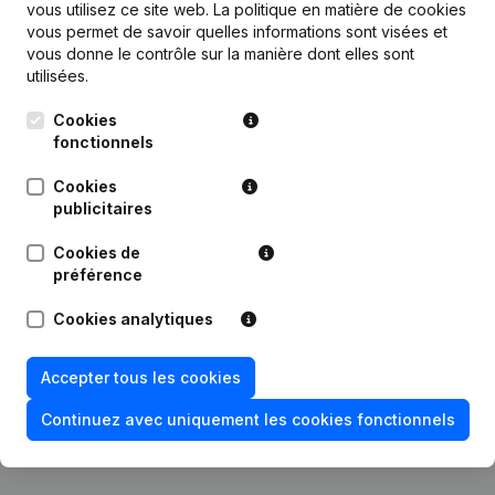
vous utilisez ce site web.
La politique en matière de cookies
vous permet de savoir quelles informations sont visées et
vous donne le contrôle sur la manière dont elles sont
Publications
de Crossport Invest
utilisées.
Cookies
Date
Publication
fonctionnels
17-11-2025
Demissions - Nominations
(NL)
Cookies
publicitaires
29-08-2025
Divers
Cookies de
préférence
29-10-2024
Demissions - Nominations
(NL)
Cookies analytiques
Statuts (Traduction, Coordination,
02-02-2024
Autres Modifications, …)
(NL)
Accepter tous les cookies
19-07-2023
Capital - Actions
(NL)
Continuez avec uniquement les cookies fonctionnels