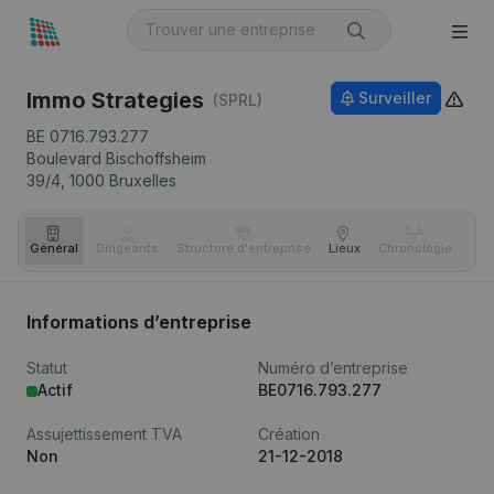
Immo Strategies
Surveiller
(SPRL)
BE 0716.793.277
Boulevard Bischoffsheim
39/4,
1000
Bruxelles
Général
Dirigeants
Structure d'entreprise
Lieux
Chronologie
Com
Informations d’entreprise
Statut
Numéro d’entreprise
Actif
BE0716.793.277
Assujettissement TVA
Création
Non
21-12-2018