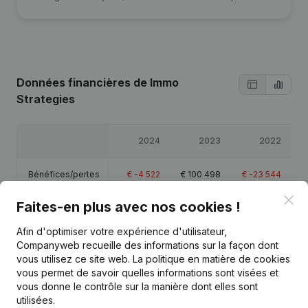
Données financières
de Immo
Strategies
2024
2023
2022
Bénéfices/pertes
€
-4 522
€
100 498
€
-23 544
€
Clo
Faites-en plus avec nos cookies !
Capitaux propres
€
-287 187
€
-282 665
€
-383 164
€
Afin d'optimiser votre expérience d'utilisateur,
Marge brute
€
-4 042
€
100 573
€
-21 775
€
Companyweb recueille des informations sur la façon dont
vous utilisez ce site web.
La politique en matière de cookies
vous permet de savoir quelles informations sont visées et
vous donne le contrôle sur la manière dont elles sont
utilisées.