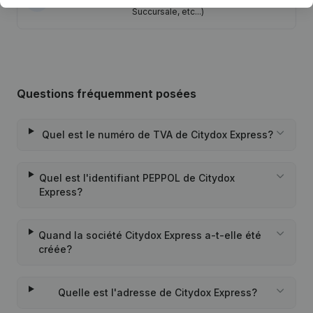
27-12-2018
Personne Morale, Ouverture
Succursale, etc...)
Questions fréquemment posées
Quel est le numéro de TVA de Citydox Express?
Quel est l'identifiant PEPPOL de Citydox
Express?
Quand la société Citydox Express a-t-elle été
créée?
Quelle est l'adresse de Citydox Express?