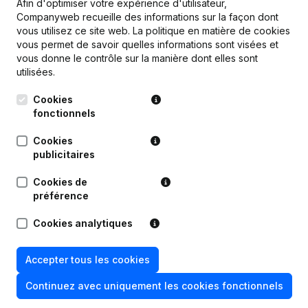
Afin d'optimiser votre expérience d'utilisateur,
Companyweb recueille des informations sur la façon dont
vous utilisez ce site web.
La politique en matière de cookies
vous permet de savoir quelles informations sont visées et
vous donne le contrôle sur la manière dont elles sont
utilisées.
Publications
de Citydox Express
Cookies
fonctionnels
Date
Publication
Cookies
Statuts (Traduction, Coordination,
publicitaires
09-11-2022
Autres Modifications, …)
Cookies de
préférence
Siège Social - Demissions,
Nominations - Statuts (Traduction,
09-11-2022
Coordination, Autres Modifications,
Cookies analytiques
…)
Accepter tous les cookies
06-05-2019
Siège Social
Continuez avec uniquement les cookies fonctionnels
Rubrique Constitution (Nouvelle