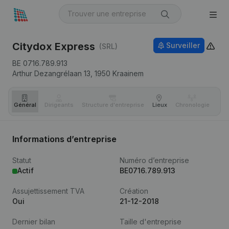
Citydox Express
Surveiller
(SRL)
BE 0716.789.913
Arthur Dezangrélaan 13,
1950
Kraainem
Général
Dirigeants
Structure d'entreprise
Lieux
Chronologie
Com
Informations d’entreprise
Statut
Numéro d’entreprise
Actif
BE0716.789.913
Assujettissement TVA
Création
Oui
21-12-2018
Dernier bilan
Taille d'entreprise