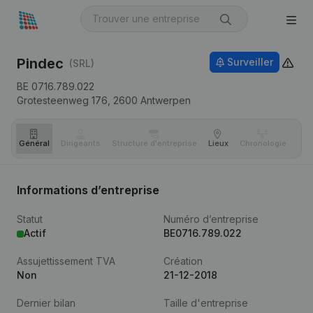
Pindec
Surveiller
(SRL)
BE 0716.789.022
Grotesteenweg 176,
2600
Antwerpen
Général
Dirigeants
Structure d'entreprise
Lieux
Chronologie
Com
Informations d’entreprise
Statut
Numéro d’entreprise
Actif
BE0716.789.022
Assujettissement TVA
Création
Non
21-12-2018
Dernier bilan
Taille d'entreprise