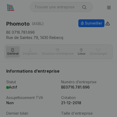
Phomoto
Surveiller
(ASBL)
BE 0716.781.696
Rue de Saintes 79,
1430
Rebecq
Général
Dirigeants
Structure d'entreprise
Lieux
Chronologie
Com
Informations d’entreprise
Statut
Numéro d’entreprise
Actif
BE0716.781.696
Assujettissement TVA
Création
Non
21-12-2018
Dernier bilan
Taille d'entreprise