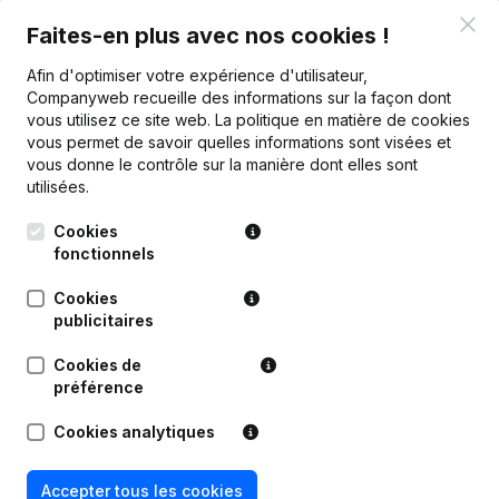
Clo
Faites-en plus avec nos cookies !
Publications
de Phomoto
Afin d'optimiser votre expérience d'utilisateur,
Companyweb recueille des informations sur la façon dont
Date
Publication
vous utilisez ce site web.
La politique en matière de cookies
vous permet de savoir quelles informations sont visées et
vous donne le contrôle sur la manière dont elles sont
Rubrique Constitution (Nouvelle
27-12-2018
Personne Morale, Ouverture
utilisées.
Succursale, etc...)
Cookies
fonctionnels
Cookies
publicitaires
Questions fréquemment posées
Cookies de
préférence
Quel est le numéro d'entreprise de Phomoto?
Cookies analytiques
Quel est l'identifiant PEPPOL de Phomoto?
Accepter tous les cookies