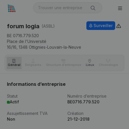
forum logia
Surveiller
(ASBL)
BE 0716.779.520
Place de l'Université
16/16,
1348
Ottignies-Louvain-la-Neuve
Général
Dirigeants
Structure d'entreprise
Lieux
Chronologie
Com
Informations d’entreprise
Statut
Numéro d’entreprise
Actif
BE0716.779.520
Assujettissement TVA
Création
Non
21-12-2018