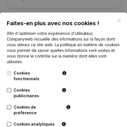
Clo
Faites-en plus avec nos cookies !
Afin d'optimiser votre expérience d'utilisateur,
Publications
de forum logia
Companyweb recueille des informations sur la façon dont
vous utilisez ce site web.
La politique en matière de cookies
vous permet de savoir quelles informations sont visées et
Date
Publication
vous donne le contrôle sur la manière dont elles sont
utilisées.
Rubrique Constitution (Nouvelle
04-01-2019
Personne Morale, Ouverture
Cookies
Succursale, etc...)
fonctionnels
Cookies
publicitaires
Cookies de
Questions fréquemment posées
préférence
Cookies analytiques
Quel est le numéro d'entreprise de forum logia?