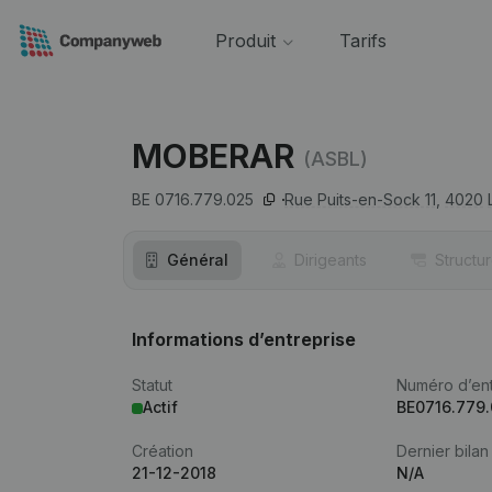
Produit
Tarifs
MOBERAR
(ASBL)
BE 0716.779.025
Rue Puits-en-Sock 11,
4020
Général
Dirigeants
Structu
Informations d’entreprise
Statut
Numéro d’ent
Actif
BE0716.779
Création
Dernier bilan
21-12-2018
N/A