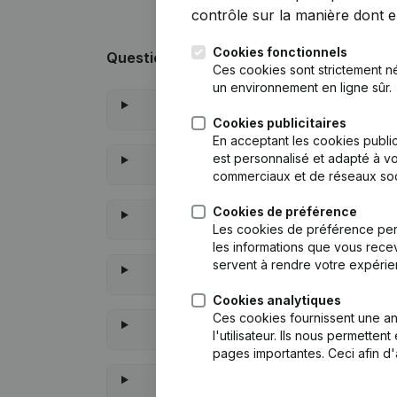
contrôle sur la manière dont ell
Cookies fonctionnels
Questions fréquemment posées
Ces cookies sont strictement n
un environnement en ligne sûr.
Que
Cookies publicitaires
En acceptant les cookies public
est personnalisé et adapté à vo
Quel
commerciaux et de réseaux soc
Cookies de préférence
Quand
Les cookies de préférence per
les informations que vous recev
servent à rendre votre expérie
Cookies analytiques
Ces cookies fournissent une ana
À quand remonte la de
l'utilisateur. Ils nous permette
pages importantes. Ceci afin d'
Co