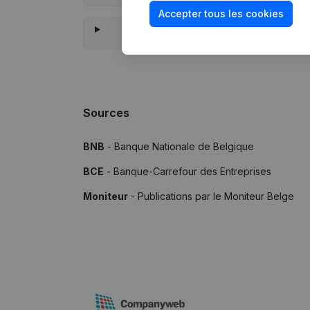
Accepter tous les cookies
Quel es
Sources
BNB
- Banque Nationale de Belgique
BCE
- Banque-Carrefour des Entreprises
Moniteur
- Publications par le Moniteur Belge