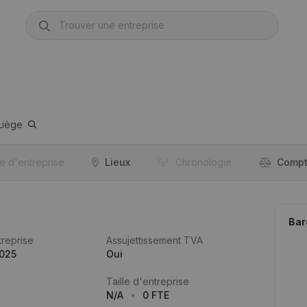
Liège
re d'entreprise
Lieux
Chronologie
Compt
Bar
reprise
Assujettissement TVA
.025
Oui
Taille d'entreprise
N/A
0 FTE