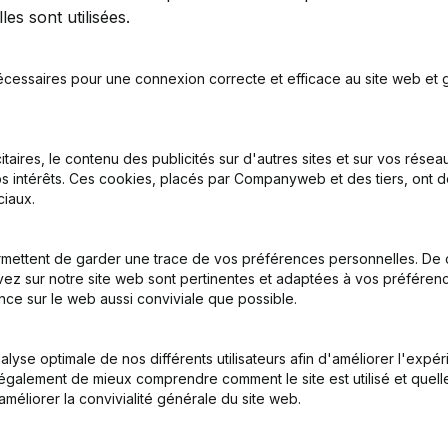
es sont utilisées.
écessaires pour une connexion correcte et efficace au site web et g
l est le numéro de TVA de Asbl Monde Berbere Arabe De Belgi
itaires, le contenu des publicités sur d'autres sites et sur vos rése
s intérêts. Ces cookies, placés par Companyweb et des tiers, ont d
 est l'identifiant PEPPOL de Asbl Monde Berbere Arabe De Belg
iaux.
 la société Asbl Monde Berbere Arabe De Belgique a-t-elle été
mettent de garder une trace de vos préférences personnelles. De 
ez sur notre site web sont pertinentes et adaptées à vos préférence
nce sur le web aussi conviviale que possible.
Quelle est l'adresse de Asbl Monde Berbere Arabe De Belgique
lyse optimale de nos différents utilisateurs afin d'améliorer l'expé
rnière fois que Asbl Monde Berbere Arabe De Belgique a dépos
nt également de mieux comprendre comment le site est utilisé et quell
améliorer la convivialité générale du site web.
mbien d'employés compte Asbl Monde Berbere Arabe De Belgiq