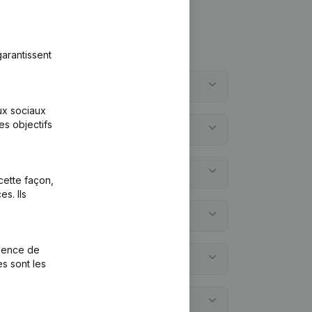
arantissent
que?
aux sociaux
es objectifs
ique?
 créée?
cette façon,
s. Ils
?
rience de
é des comptes annuels?
es sont les
ue?