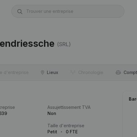
dendriessche
(SRL)
re d'entreprise
Lieux
Chronologie
Compt
Bar
reprise
Assujettissement TVA
639
Non
Taille d'entreprise
Petit
0 FTE