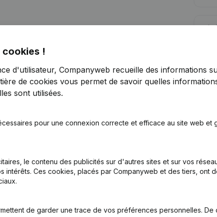
Lim
 cookies !
nce d'utilisateur, Companyweb recueille des informations su
tière de cookies
vous permet de savoir quelles informations
es sont utilisées.
Vous recherchez plus d’informations su
Consulter la santé en un coup d'oeil
écessaires pour une connexion correcte et efficace au site web et g
Choisissez des informations rapides ou des détails gran
Recevez des mises à jour sur les développements impo
itaires, le contenu des publicités sur d'autres sites et sur vos rése
Essayer gratuitement
Découvrir plus
s intérêts. Ces cookies, placés par Companyweb et des tiers, ont d
iaux.
Essai gratuit de 7 jours, aucune carte de crédit requise.
mettent de garder une trace de vos préférences personnelles. De 