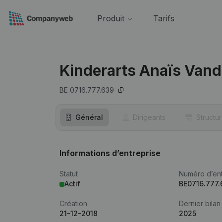
Produit
Tarifs
Kinderarts Anaïs Van
BE 0716.777.639
Général
Dirigeants
Structu
Informations d’entreprise
Statut
Numéro d’ent
Actif
BE0716.777.
Création
Dernier bilan
21-12-2018
2025