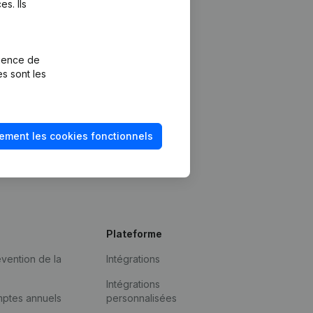
s. Ils
rience de
es sont les
ement les cookies fonctionnels
Plateforme
vention de la
Intégrations
Intégrations
mptes annuels
personnalisées