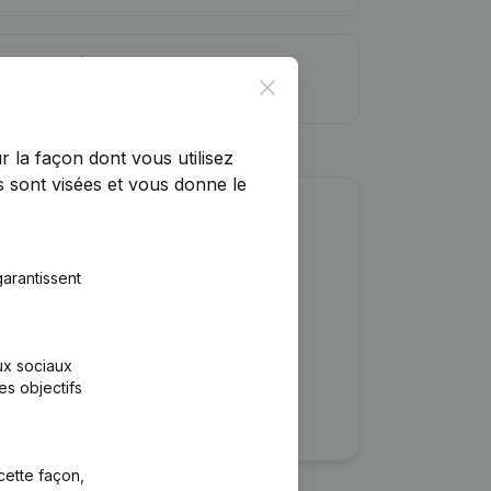
ite de crédit
Close
r la façon dont vous utilisez
 sont visées et vous donne le
r cette entreprise ?
arantissent
ulaires
rtants
aux sociaux
es objectifs
cette façon,