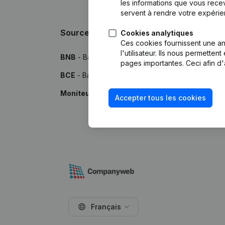
les informations que vous recev
servent à rendre votre expérie
Sources
Cookies analytiques
Ces cookies fournissent une ana
l'utilisateur. Ils nous permette
BNB
- Banque Nationale de Belgique
pages importantes. Ceci afin d'
BCE
- Banque-Carrefour des Entreprises
Moniteur
- Publications par le Moniteur Belge
Accepter tous les cookies
Français