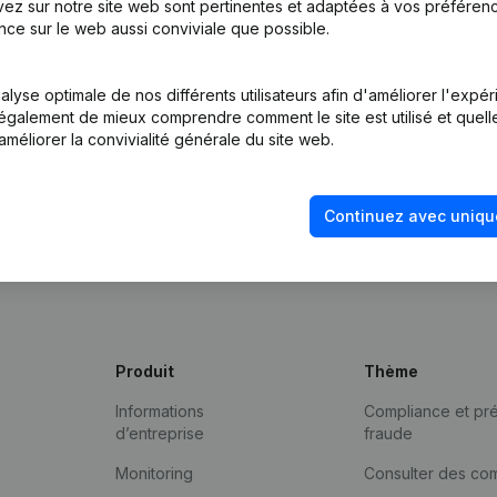
ez sur notre site web sont pertinentes et adaptées à vos préférence
nce sur le web aussi conviviale que possible.
lyse optimale de nos différents utilisateurs afin d'améliorer l'expé
nt également de mieux comprendre comment le site est utilisé et quell
améliorer la convivialité générale du site web.
Continuez avec uniqu
Produit
Thème
Informations
Compliance et pré
d’entreprise
fraude
Monitoring
Consulter des co