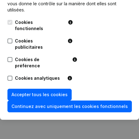
vous donne le contrôle sur la manière dont elles sont
Publications
de Etap Services
utilisées.
Cookies
fonctionnels
Date
Publication
Cookies
19-06-2025
Demissions - Nominations
(NL)
publicitaires
Cookies de
02-07-2024
Demissions - Nominations
(NL)
préférence
10-06-2022
Demissions - Nominations
(NL)
Cookies analytiques
02-06-2020
Demissions - Nominations
(NL)
Accepter tous les cookies
22-01-2020
Demissions - Nominations
(NL)
Continuez avec uniquement les cookies fonctionnels