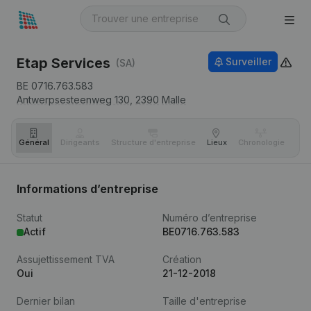
Etap Services
Surveiller
(SA)
BE 0716.763.583
Antwerpsesteenweg 130,
2390
Malle
Général
Dirigeants
Structure d'entreprise
Lieux
Chronologie
Com
Informations d’entreprise
Statut
Numéro d’entreprise
Actif
BE0716.763.583
Assujettissement TVA
Création
Oui
21-12-2018
Dernier bilan
Taille d'entreprise