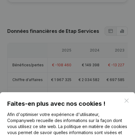
Données financières
de Etap Services
2025
2024
2023
Bénéfices/pertes
€
-108 460
€
149 398
€
-13 227
Chiffre d'affaires
€
1 967 325
€
2 034 582
€
697 585
€
Capitaux propres
€
564 349
€
672 809
€
523 411
€
Clo
Faites-en plus avec nos cookies !
Marge brute
€
-81 439
€
155 990
€
323
€
Afin d'optimiser votre expérience d'utilisateur,
Companyweb recueille des informations sur la façon dont
vous utilisez ce site web.
La politique en matière de cookies
vous permet de savoir quelles informations sont visées et