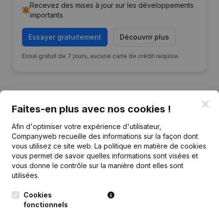
Recevez des mises à jour sur les développements
importants
Essayer gratuitement
Découvrir plus
Essai gratuit de 7 jours, aucune carte de crédit requise.
Clo
Faites-en plus avec nos cookies !
Publications
de STUDIO DENK
Afin d'optimiser votre expérience d'utilisateur,
Companyweb recueille des informations sur la façon dont
vous utilisez ce site web.
La politique en matière de cookies
Date
Publication
vous permet de savoir quelles informations sont visées et
vous donne le contrôle sur la manière dont elles sont
24-06-2024
Appellation
(NL)
utilisées.
Cookies
Appellation - Siège Social - But -
Capital - Actions - Demissions -
fonctionnels
06-10-2023
Nominations - Statuts (Traduction,
Coordination, Autres Modifications,