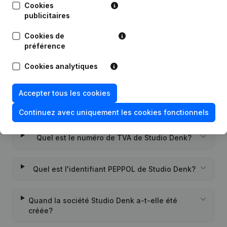
Cookies
…)
(NL)
publicitaires
Rubrique Constitution (Nouvelle
Cookies de
27-12-2018
Personne Morale, Ouverture
préférence
Succursale, etc...)
(NL)
Cookies analytiques
Accepter tous les cookies
Questions fréquemment posées
Continuez avec uniquement les cookies fonctionnels
Quel est le numéro de TVA de Studio Denk?
Quel est l'identifiant PEPPOL de Studio Denk?
Quand la société Studio Denk a-t-elle été
créée?