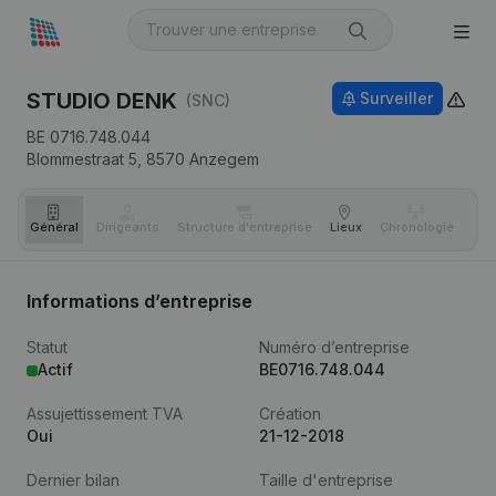
STUDIO DENK
Surveiller
(SNC)
BE 0716.748.044
Blommestraat 5,
8570
Anzegem
Général
Dirigeants
Structure d'entreprise
Lieux
Chronologie
Com
Informations d’entreprise
Statut
Numéro d’entreprise
Actif
BE0716.748.044
Assujettissement TVA
Création
Oui
21-12-2018
Dernier bilan
Taille d'entreprise