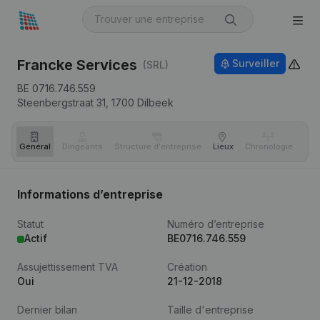
Francke Services
Surveiller
(SRL)
BE 0716.746.559
Steenbergstraat 31,
1700
Dilbeek
Général
Dirigeants
Structure d'entreprise
Lieux
Chronologie
Com
Informations d’entreprise
Statut
Numéro d’entreprise
Actif
BE0716.746.559
Assujettissement TVA
Création
Oui
21-12-2018
Dernier bilan
Taille d'entreprise