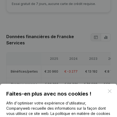
Essai gratuit de 7 jours, aucune carte de crédit requise.
Données financières
de Francke
Services
2025
2024
2023
2022
Bénéfices/pertes
€
20 960
€
-3 277
€
13 192
€
8 766
Capitaux propres
€
90 292
€
69 331
€
72 608
€
59 416
Clo
Faites-en plus avec nos cookies !
Marge brute
€
36 936
€
7 084
€
25 611
€
27 013
Afin d'optimiser votre expérience d'utilisateur,
Companyweb recueille des informations sur la façon dont
Personnel
0,2
vous utilisez ce site web.
La politique en matière de cookies