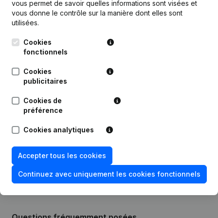
vous permet de savoir quelles informations sont visées et
vous donne le contrôle sur la manière dont elles sont
utilisées.
Cookies
Publications
de Francke Services
fonctionnels
Cookies
Date
Publication
publicitaires
Statuts (Traduction, Coordination,
Cookies de
Autres Modifications, …) -
21-02-2023
préférence
Modification Forme Juridique - But -
Demissions - Nominations
(NL)
Cookies analytiques
Rubrique Constitution (Nouvelle
27-12-2018
Personne Morale, Ouverture
Accepter tous les cookies
Succursale, etc...)
(NL)
Continuez avec uniquement les cookies fonctionnels
Questions fréquemment posées