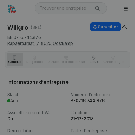
Willgro
Surveiller
(SRL)
BE 0716.744.876
Rapaertstraat 17,
8020
Oostkamp
Général
Dirigeants
Structure d'entreprise
Lieux
Chronologie
Com
Informations d’entreprise
Statut
Numéro d’entreprise
Actif
BE0716.744.876
Assujettissement TVA
Création
Oui
21-12-2018
Dernier bilan
Taille d'entreprise