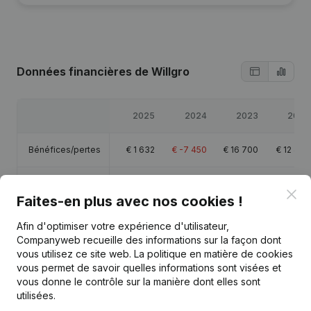
Données financières
de Willgro
2025
2024
2023
2022
Bénéfices/pertes
€
1 632
€
-7 450
€
16 700
€
12 472
Capitaux propres
€
65 873
€
64 241
€
71 691
€
54 991
Clo
Faites-en plus avec nos cookies !
Marge brute
€
69 877
€
35 975
€
53 318
€
52 395
Afin d'optimiser votre expérience d'utilisateur,
Companyweb recueille des informations sur la façon dont
vous utilisez ce site web.
La politique en matière de cookies
vous permet de savoir quelles informations sont visées et
vous donne le contrôle sur la manière dont elles sont
utilisées.
Publications
de Willgro