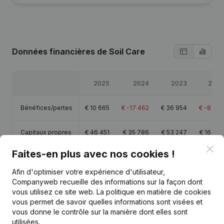
Données financières
de Soil Care
2025
2024
2023
2022
Bénéfices/pertes
€
10 665
€
-17 462
€
36 954
€
-8 792
Capitaux propres
€
46 451
€
35 786
€
53 247
€
16 293
Clo
Faites-en plus avec nos cookies !
Marge brute
€
-2 748
€
-3 404
€
84 192
€
39 114
Afin d'optimiser votre expérience d'utilisateur,
Companyweb recueille des informations sur la façon dont
vous utilisez ce site web.
La politique en matière de cookies
vous permet de savoir quelles informations sont visées et
vous donne le contrôle sur la manière dont elles sont
Publications
de Soil Care
utilisées.