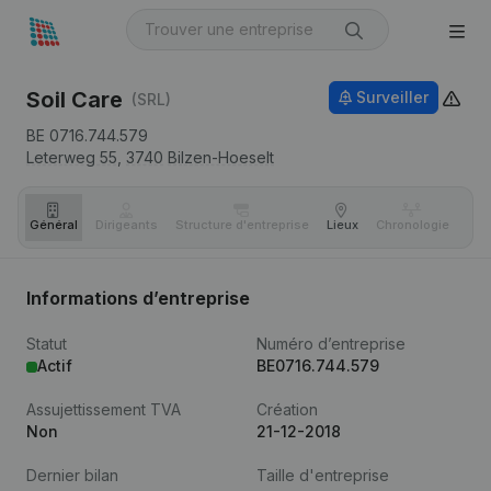
Soil Care
Surveiller
(SRL)
BE 0716.744.579
Leterweg 55,
3740
Bilzen-Hoeselt
Général
Dirigeants
Structure d'entreprise
Lieux
Chronologie
Com
Informations d’entreprise
Statut
Numéro d’entreprise
Actif
BE0716.744.579
Assujettissement TVA
Création
Non
21-12-2018
Dernier bilan
Taille d'entreprise