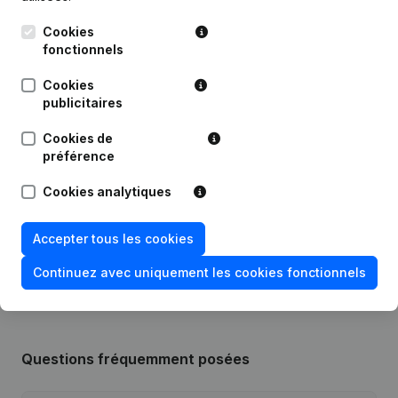
Cookies
Date
Publication
fonctionnels
Statuts (Traduction, Coordination,
Cookies
Autres Modifications, …) -
publicitaires
14-09-2023
Modification Forme Juridique -
Divers
(NL)
Cookies de
préférence
Siège Social - Demissions -
27-08-2020
Nominations
(NL)
Cookies analytiques
Rubrique Constitution (Nouvelle
Accepter tous les cookies
27-12-2018
Personne Morale, Ouverture
Succursale, etc...)
(NL)
Continuez avec uniquement les cookies fonctionnels
Questions fréquemment posées