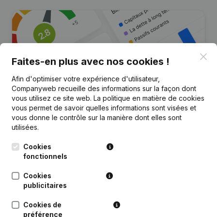
Clo
Faites-en plus avec nos cookies !
Afin d'optimiser votre expérience d'utilisateur,
Companyweb recueille des informations sur la façon dont
vous utilisez ce site web.
La politique en matière de cookies
Vous recherchez plus
vous permet de savoir quelles informations sont visées et
vous donne le contrôle sur la manière dont elles sont
d’informations sur cette entreprise
utilisées.
?
Cookies
Consulter la santé en un coup d'oeil
fonctionnels
Choisissez des informations rapides ou des détails
Cookies
granulaires
publicitaires
Recevez des mises à jour sur les développements
importants
Cookies de
préférence