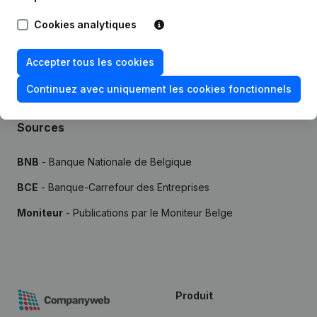
Essayer gratuitement
Découvrir plus
Cookies analytiques
Essai gratuit de 7 jours, aucune carte de crédit requise.
Accepter tous les cookies
Continuez avec uniquement les cookies fonctionnels
Sources
BNB
- Banque Nationale de Belgique
BCE
- Banque-Carrefour des Entreprises
Moniteur
- Publications par le Moniteur Belge
Produit