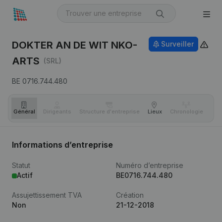
DOKTER AN DE WIT NKO-
Surveiller
ARTS
(SRL)
BE 0716.744.480
Général
Dirigeants
Structure d'entreprise
Lieux
Chronologie
Com
Informations d’entreprise
Statut
Numéro d’entreprise
Actif
BE0716.744.480
Assujettissement TVA
Création
Non
21-12-2018