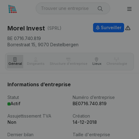
Morel Invest
Surveiller
(SPRL)
BE 0716.740.819
Borrestraat 15,
9070
Destelbergen
Général
Dirigeants
Structure d'entreprise
Lieux
Chronologie
Com
Informations d’entreprise
Statut
Numéro d’entreprise
Actif
BE0716.740.819
Assujettissement TVA
Création
Non
14-12-2018
Dernier bilan
Taille d'entreprise