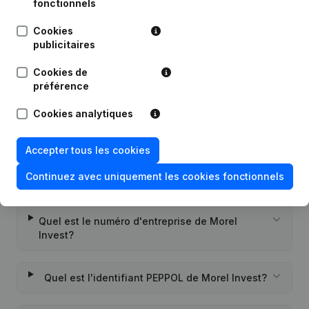
Publications
de Morel Invest
fonctionnels
Cookies
publicitaires
Date
Publication
Cookies de
Rubrique Constitution (Nouvelle
préférence
27-12-2018
Personne Morale, Ouverture
Succursale, etc...)
(NL)
Cookies analytiques
Accepter tous les cookies
Continuez avec uniquement les cookies fonctionnels
Questions fréquemment posées
Quel est le numéro d'entreprise de Morel
Invest?
Quel est l'identifiant PEPPOL de Morel Invest?