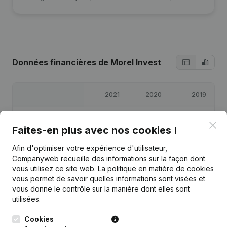
Données financières
de Morel Invest
2021
2020
2019
Bénéfices/pertes
€
-22 291
€
4 581
€
9 580
Clo
Faites-en plus avec nos cookies !
Capitaux propres
€
121 893
€
144 185
€
139 603
Afin d'optimiser votre expérience d'utilisateur,
Companyweb recueille des informations sur la façon dont
vous utilisez ce site web.
La politique en matière de cookies
Marge brute
€
-1 793
€
16 693
€
17 356
vous permet de savoir quelles informations sont visées et
vous donne le contrôle sur la manière dont elles sont
utilisées.
Cookies