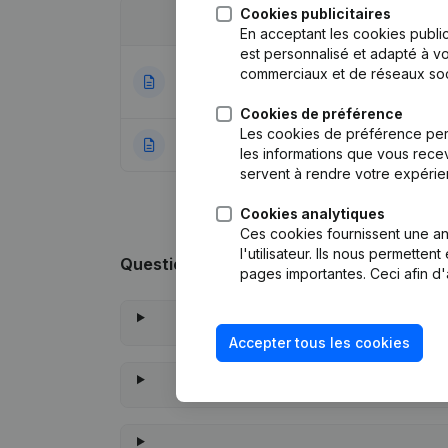
Cookies publicitaires
Date
Publication
En acceptant les cookies public
est personnalisé et adapté à vo
Statuts (Traducti
commerciaux et de réseaux soc
21-11-2022
Nominations
(NL)
Cookies de préférence
Les cookies de préférence per
27-12-2018
Rubrique Constitu
les informations que vous recev
servent à rendre votre expérie
Cookies analytiques
Ces cookies fournissent une ana
l'utilisateur. Ils nous permette
Questions fréquemment posées
pages importantes. Ceci afin d'
Accepter tous les cookies