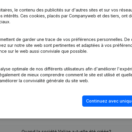
itaires, le contenu des publicités sur d'autres sites et sur vos rése
s intérêts. Ces cookies, placés par Companyweb et des tiers, ont d
on, Coordination, Autres Modifications, …) - Modification Forme Jurid
iaux.
mettent de garder une trace de vos préférences personnelles. De 
tion (Nouvelle Personne Morale, Ouverture Succursale, etc...)
(NL)
ez sur notre site web sont pertinentes et adaptées à vos préférence
nce sur le web aussi conviviale que possible.
lyse optimale de nos différents utilisateurs afin d'améliorer l'expé
nt également de mieux comprendre comment le site est utilisé et quell
améliorer la convivialité générale du site web.
Quel est le numéro de TVA de Valize?
Continuez avec uniqu
Quel est l'identifiant PEPPOL de Valize?
Quand la société Valize a-t-elle été créée?