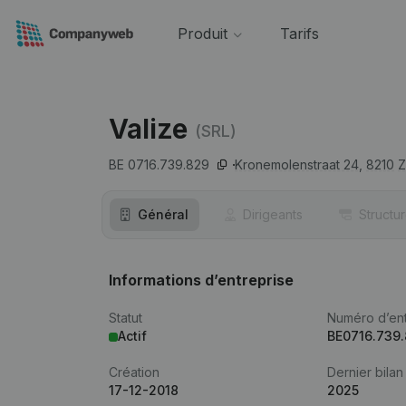
Produit
Tarifs
Valize
(SRL)
BE 0716.739.829
Kronemolenstraat 24,
8210
Z
Général
Dirigeants
Structu
Informations d’entreprise
Statut
Numéro d’ent
Actif
BE0716.739
Création
Dernier bilan
17-12-2018
2025