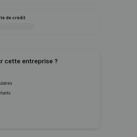
ite de crédit
r cette entreprise ?
ulaires
rtants