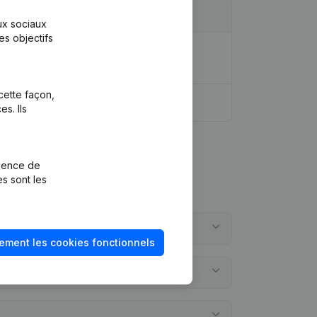
aux sociaux
es objectifs
ique - Divers - But - Demissions -
cette façon,
s. Ils
rience de
es sont les
ement les cookies fonctionnels