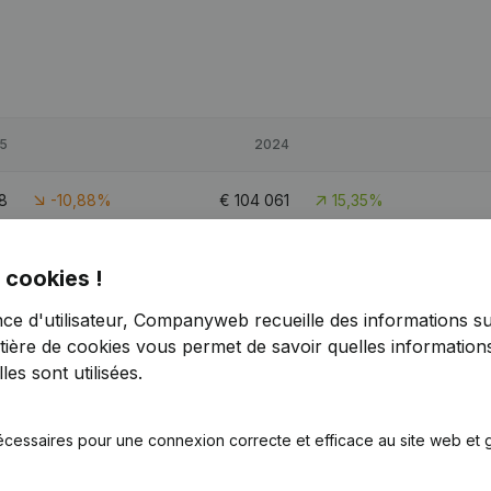
5
2024
8
-10,88%
€
104 061
15,35%
5
-4,79%
€
236 548
28,09%
 cookies !
6
5,98%
€
116 477
-4,37%
nce d'utilisateur, Companyweb recueille des informations su
tière de cookies
vous permet de savoir quelles informations
es sont utilisées.
écessaires pour une connexion correcte et efficace au site web et g