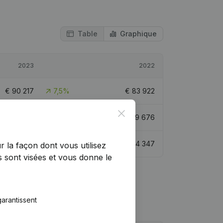
Table
Graphique
2023
2022
€
90 217
7,5%
€
83 922
Close
€
184 676
-7,51%
€
199 676
€
121 797
6,51%
€
114 347
r la façon dont vous utilisez
 sont visées et vous donne le
arantissent