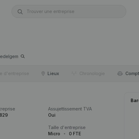
edelgem
re d'entreprise
Lieux
Chronologie
Compt
Bar
reprise
Assujettissement TVA
.829
Oui
Taille d'entreprise
Micro
0 FTE