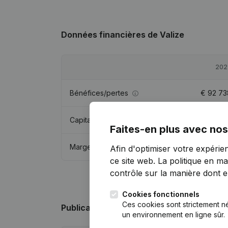
Données financières
de Valize
202
Bénéfices/pertes
€
92 73
Capitaux propres
€
225 22
Faites-en plus avec nos
Marge brute
€
123 44
Afin d'optimiser votre expérie
ce site web.
La politique en ma
contrôle sur la manière dont ell
Cookies fonctionnels
Ces cookies sont strictement n
Publications
de Valize
un environnement en ligne sûr.