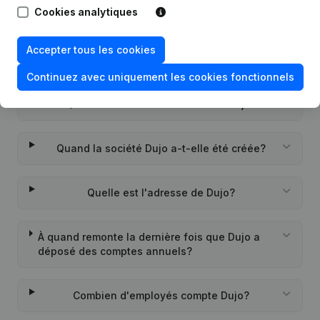
Cookies analytiques
Questions fréquemment posées
Accepter tous les cookies
Quel est le numéro de TVA de Dujo?
Continuez avec uniquement les cookies fonctionnels
Quel est l'identifiant PEPPOL de Dujo?
Quand la société Dujo a-t-elle été créée?
Quelle est l'adresse de Dujo?
À quand remonte la dernière fois que Dujo a
déposé des comptes annuels?
Combien d'employés compte Dujo?