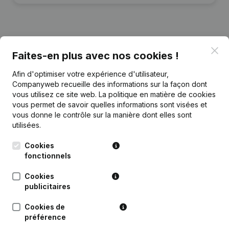
Clo
Publications
de Dujo
Faites-en plus avec nos cookies !
Afin d'optimiser votre expérience d'utilisateur,
Date
Publication
Companyweb recueille des informations sur la façon dont
vous utilisez ce site web.
La politique en matière de cookies
vous permet de savoir quelles informations sont visées et
Statuts (Traduction, Coordination,
23-10-2023
vous donne le contrôle sur la manière dont elles sont
Autres Modifications, …)
(NL)
utilisées.
19-04-2022
Siège Social
(NL)
Cookies
fonctionnels
Rubrique Constitution (Nouvelle
04-01-2019
Personne Morale, Ouverture
Cookies
Succursale, etc...)
(NL)
publicitaires
Cookies de
préférence