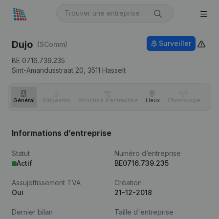
Dujo
Surveiller
(SComm)
BE 0716.739.235
Sint-Amandusstraat 20,
3511
Hasselt
Général
Dirigeants
Structure d'entreprise
Lieux
Chronologie
Com
Informations d’entreprise
Statut
Numéro d’entreprise
Actif
BE0716.739.235
Assujettissement TVA
Création
Oui
21-12-2018
Dernier bilan
Taille d'entreprise