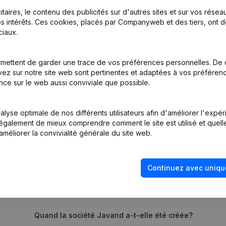
itaires, le contenu des publicités sur d'autres sites et sur vos rése
s intérêts. Ces cookies, placés par Companyweb et des tiers, ont d
iaux.
me Juridique - Demissions - Nominations
(NL)
mettent de garder une trace de vos préférences personnelles. De 
tion (Nouvelle Personne Morale, Ouverture Succursale, etc...)
(NL)
ez sur notre site web sont pertinentes et adaptées à vos préférence
nce sur le web aussi conviviale que possible.
lyse optimale de nos différents utilisateurs afin d'améliorer l'expé
nt également de mieux comprendre comment le site est utilisé et quell
améliorer la convivialité générale du site web.
Quel est le numéro de TVA de Javand?
Continuez avec uniqu
Quel est l'identifiant PEPPOL de Javand?
Quand la société Javand a-t-elle été créée?