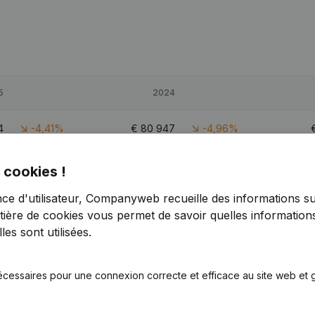
5
2024
4
-4,41%
€
80 947
-4,96%
0
-5,96%
€
379 816
-1,06%
€
 cookies !
nce d'utilisateur, Companyweb recueille des informations su
5
1,22%
€
107 535
-6,95%
tière de cookies
vous permet de savoir quelles informations
es sont utilisées.
écessaires pour une connexion correcte et efficace au site web et g