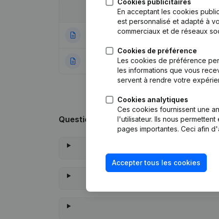
Cookies publicitaires
Date
Publication
En acceptant les cookies public
est personnalisé et adapté à vo
commerciaux et de réseaux soc
29-11-2023
Modification For
Cookies de préférence
Les cookies de préférence per
27-12-2018
Rubrique Constitu
les informations que vous recev
servent à rendre votre expérie
Cookies analytiques
Ces cookies fournissent une ana
Questions fréquemment posées
l'utilisateur. Ils nous permette
pages importantes. Ceci afin d'
Accepter tous les cookies