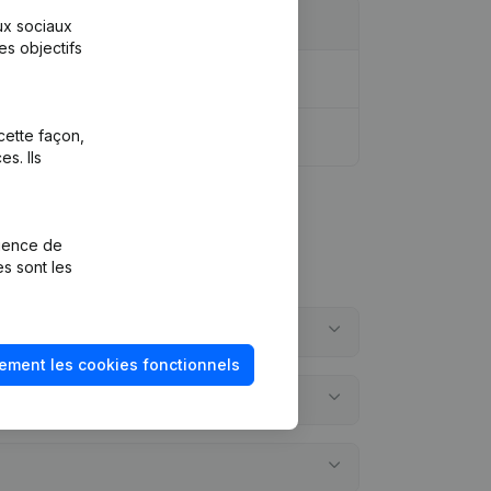
aux sociaux
es objectifs
cette façon,
s. Ils
rience de
es sont les
ement les cookies fonctionnels