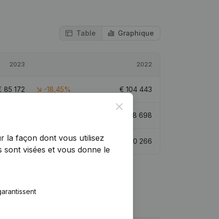
Table
Graphique
2023
2022
€
85 172
-18,45%
€
104 443
Close
383 869
28,51%
€
298 698
r la façon dont vous utilisez
€
115 566
-17,61%
€
140 266
 sont visées et vous donne le
arantissent