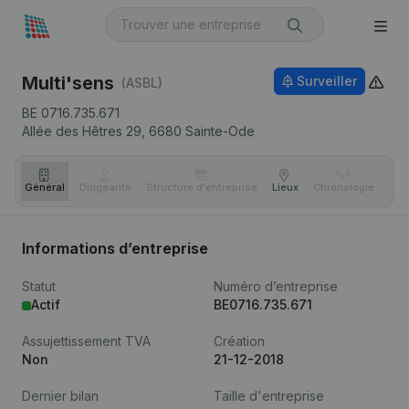
Multi'sens
Surveiller
(ASBL)
BE 0716.735.671
Allée des Hêtres 29,
6680
Sainte-Ode
Général
Dirigeants
Structure d'entreprise
Lieux
Chronologie
Com
Informations d’entreprise
Statut
Numéro d’entreprise
Actif
BE0716.735.671
Assujettissement TVA
Création
Non
21-12-2018
Dernier bilan
Taille d'entreprise