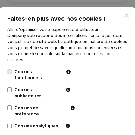
Clo
Faites-en plus avec nos cookies !
Afin d'optimiser votre expérience d'utilisateur,
Publications
de Multi'sens
Companyweb recueille des informations sur la façon dont
vous utilisez ce site web.
La politique en matière de cookies
vous permet de savoir quelles informations sont visées et
Date
Publication
vous donne le contrôle sur la manière dont elles sont
utilisées.
Rubrique Constitution (Nouvelle
04-01-2019
Personne Morale, Ouverture
Cookies
Succursale, etc...)
fonctionnels
Cookies
publicitaires
Cookies de
Questions fréquemment posées
préférence
Cookies analytiques
Quel est le numéro d'entreprise de Multi'sens?