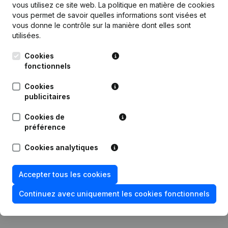
vous utilisez ce site web.
La politique en matière de cookies
Publications
de Bda International
vous permet de savoir quelles informations sont visées et
vous donne le contrôle sur la manière dont elles sont
utilisées.
Date
Publication
Cookies
fonctionnels
Modification Forme Juridique -
Demissions, Nominations -
15-09-2023
Assemblée générale - Année
Cookies
comptable
publicitaires
12-04-2021
Siège Social
Cookies de
préférence
Demissions, Nominations -
10-07-2020
Cookies analytiques
Modification Forme Juridique
Accepter tous les cookies
Rubrique Constitution (Nouvelle
27-12-2018
Personne Morale, Ouverture
Succursale, etc...)
Continuez avec uniquement les cookies fonctionnels