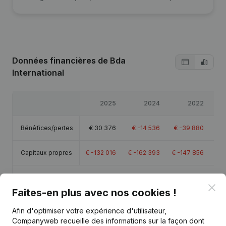
Données financières
de Bda
International
2025
2024
2022
Bénéfices/pertes
€
30 376
€
-14 536
€
-39 880
€
Capitaux propres
€
-132 016
€
-162 393
€
-147 856
€
-
Marge brute
€
79 493
€
40 587
€
-11 334
€
Clo
Faites-en plus avec nos cookies !
Afin d'optimiser votre expérience d'utilisateur,
Companyweb recueille des informations sur la façon dont