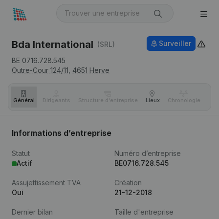
Bda International
Surveiller
(SRL)
BE 0716.728.545
Outre-Cour 124/11,
4651
Herve
Général
Dirigeants
Structure d'entreprise
Lieux
Chronologie
Com
Informations d’entreprise
Statut
Numéro d’entreprise
Actif
BE0716.728.545
Assujettissement TVA
Création
Oui
21-12-2018
Dernier bilan
Taille d'entreprise