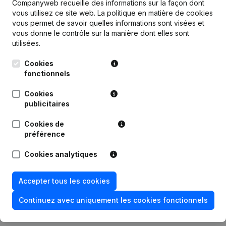
Companyweb recueille des informations sur la façon dont
Personnel
1
1
1
vous utilisez ce site web.
La politique en matière de cookies
vous permet de savoir quelles informations sont visées et
vous donne le contrôle sur la manière dont elles sont
utilisées.
Cookies
Publications
de Menna Stephanie Avocat
fonctionnels
Cookies
Date
Publication
publicitaires
Cookies de
Modification Forme Juridique - But -
11-02-2025
préférence
Demissions, Nominations
Cookies analytiques
Rubrique Constitution (Nouvelle
24-12-2018
Personne Morale, Ouverture
Succursale, etc...)
Accepter tous les cookies
Continuez avec uniquement les cookies fonctionnels