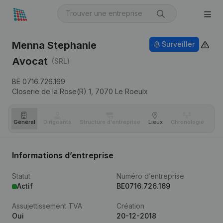
Menna Stephanie
Surveiller
Avocat
(SRL)
BE 0716.726.169
Closerie de la Rose(R) 1,
7070
Le Roeulx
Général
Dirigeants
Structure d'entreprise
Lieux
Chronologie
Com
Informations d’entreprise
Statut
Numéro d’entreprise
Actif
BE0716.726.169
Assujettissement TVA
Création
Oui
20-12-2018