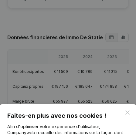
Données financières
de Immo De Statie
2025
2024
2023
2
Bénéfices/pertes
€
11 509
€
10 789
€
11 215
€
17 
Capitaux propres
€
197 156
€
185 647
€
174 858
€
163 
Marge brute
€
55 927
€
55 523
€
56 625
€
59 
Clo
Faites-en plus avec nos cookies !
Afin d'optimiser votre expérience d'utilisateur,
Companyweb recueille des informations sur la façon dont