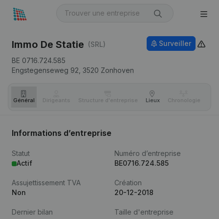
Immo De Statie
Surveiller
(SRL)
BE 0716.724.585
Engstegenseweg 92,
3520
Zonhoven
Général
Dirigeants
Structure d'entreprise
Lieux
Chronologie
Com
Informations d’entreprise
Statut
Numéro d’entreprise
Actif
BE0716.724.585
Assujettissement TVA
Création
Non
20-12-2018
Dernier bilan
Taille d'entreprise