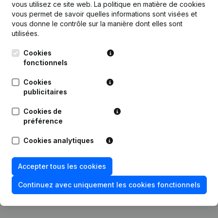
Publications
de Immo De Statie
vous utilisez ce site web.
La politique en matière de cookies
vous permet de savoir quelles informations sont visées et
vous donne le contrôle sur la manière dont elles sont
Date
Publication
utilisées.
Cookies
20-10-2023
Demissions - Nominations
(NL)
fonctionnels
10-01-2023
Demissions - Nominations
(NL)
Cookies
publicitaires
04-11-2020
Demissions - Nominations
(NL)
Cookies de
préférence
Statuts (Traduction, Coordination,
Autres Modifications, …) -
23-03-2020
Cookies analytiques
Modification Forme Juridique -
Capital - Actions
(NL)
Accepter tous les cookies
Siège Social - Adressen Anders Dan
28-10-2019
Siège Social
(NL)
Continuez avec uniquement les cookies fonctionnels