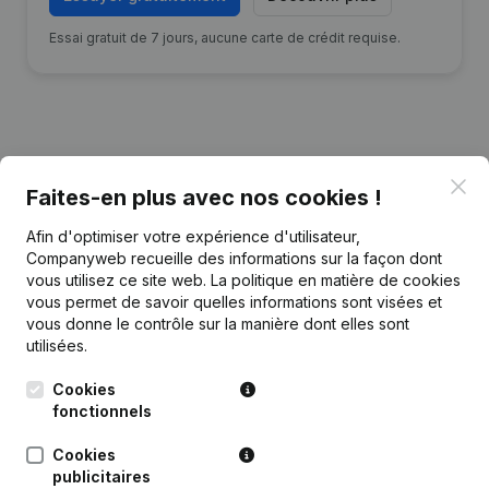
Essai gratuit de 7 jours, aucune carte de crédit requise.
Publications
de PAF
Clo
Faites-en plus avec nos cookies !
Afin d'optimiser votre expérience d'utilisateur,
Date
Publication
Companyweb recueille des informations sur la façon dont
vous utilisez ce site web.
La politique en matière de cookies
16-03-2022
Demissions - Nominations
(NL)
vous permet de savoir quelles informations sont visées et
vous donne le contrôle sur la manière dont elles sont
utilisées.
15-12-2021
Demissions - Nominations
(NL)
Cookies
Rubrique Constitution (Nouvelle
fonctionnels
03-01-2019
Personne Morale, Ouverture
Succursale, etc...)
(NL)
Cookies
publicitaires