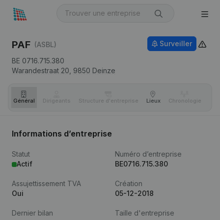
PAF
Surveiller
(ASBL)
BE 0716.715.380
Warandestraat 20,
9850
Deinze
Général
Dirigeants
Structure d'entreprise
Lieux
Chronologie
Com
Informations d’entreprise
Statut
Numéro d’entreprise
Actif
BE0716.715.380
Assujettissement TVA
Création
Oui
05-12-2018
Dernier bilan
Taille d'entreprise