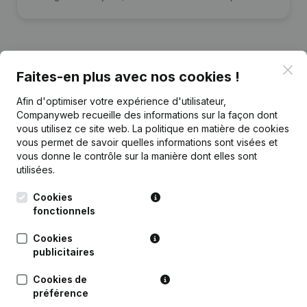
Clo
Faites-en plus avec nos cookies !
Publications
de Festival Improliegeois
Afin d'optimiser votre expérience d'utilisateur,
Companyweb recueille des informations sur la façon dont
Date
Publication
vous utilisez ce site web.
La politique en matière de cookies
vous permet de savoir quelles informations sont visées et
vous donne le contrôle sur la manière dont elles sont
Rubrique Constitution (Nouvelle
08-01-2019
Personne Morale, Ouverture
utilisées.
Succursale, etc...)
Cookies
fonctionnels
Cookies
publicitaires
Questions fréquemment posées
Cookies de
préférence
Quel est le numéro de TVA de Festival