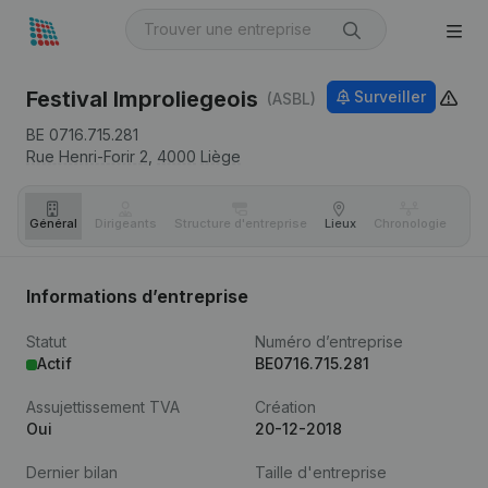
Festival Improliegeois
Surveiller
(ASBL)
BE 0716.715.281
Rue Henri-Forir 2,
4000
Liège
Général
Dirigeants
Structure d'entreprise
Lieux
Chronologie
Com
Informations d’entreprise
Statut
Numéro d’entreprise
Actif
BE0716.715.281
Assujettissement TVA
Création
Oui
20-12-2018
Dernier bilan
Taille d'entreprise