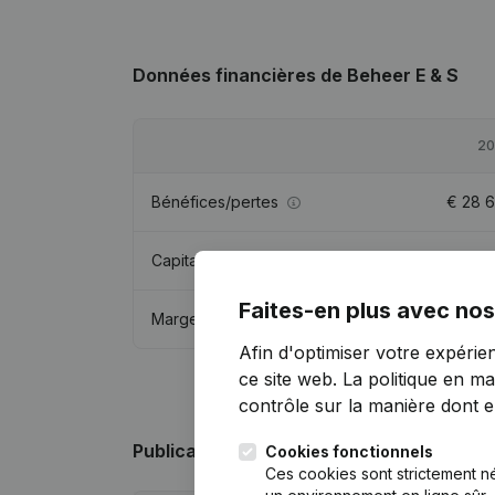
Données financières
de Beheer E & S
20
Bénéfices/pertes
€
28 
Capitaux propres
€
142 
Faites-en plus avec nos
Marge brute
€
121 
Afin d'optimiser votre expérie
ce site web.
La politique en ma
contrôle sur la manière dont ell
Publications
de Beheer E & S
Cookies fonctionnels
Ces cookies sont strictement n