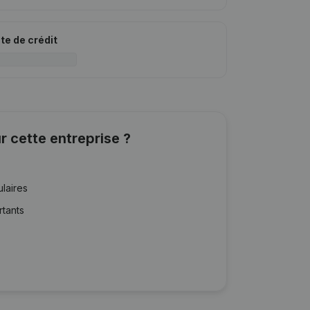
ite de crédit
r cette entreprise ?
ulaires
rtants