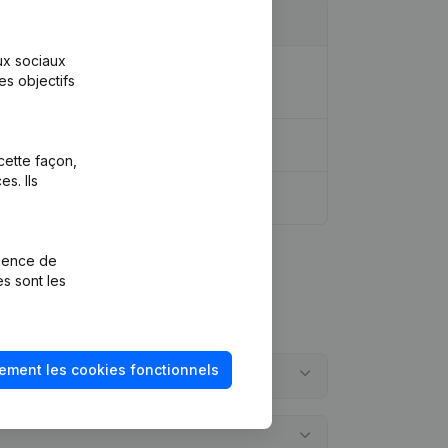
aux sociaux
dique - Demissions - Nominations -
es objectifs
cette façon,
s. Ils
rience de
es sont les
ement les cookies fonctionnels