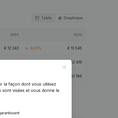
Table
Graphique
2023
2022
€
12 243
-9,61%
€
13 545
€
74 662
19,61%
€
62 419
Close
€
72 107
19,81%
€
60 186
r la façon dont vous utilisez
 sont visées et vous donne le
arantissent