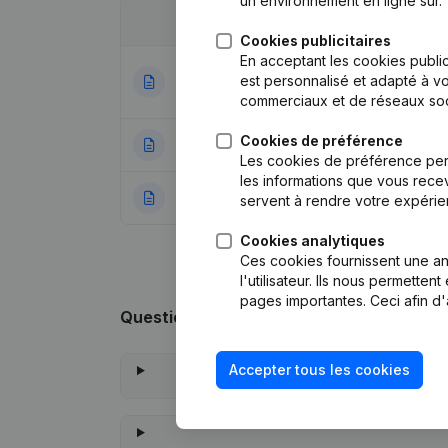
un environnement en ligne sûr.
Date
Publication
Cookies publicitaires
En acceptant les cookies public
Statuts (Traducti
est personnalisé et adapté à vo
03-10-2023
Assemblée génér
commerciaux et de réseaux soc
Cookies de préférence
20-04-2021
Siège Social
(NL)
Les cookies de préférence per
les informations que vous recev
28-12-2018
Rubrique Constitu
servent à rendre votre expérie
Cookies analytiques
Ces cookies fournissent une ana
l'utilisateur. Ils nous permette
pages importantes. Ceci afin d'
Questions fréquemment posées
Accepter tous les cookies