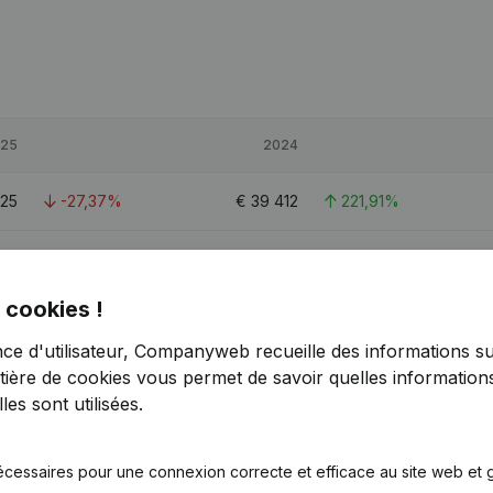
25
2024
625
-27,37%
€
39 412
221,91%
699
25,09%
€
114 074
52,79%
 cookies !
340
6,84%
€
113 577
57,51%
nce d'utilisateur, Companyweb recueille des informations su
tière de cookies
vous permet de savoir quelles informations
es sont utilisées.
écessaires pour une connexion correcte et efficace au site web et g