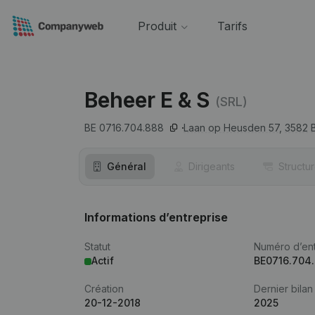
Produit
Tarifs
Beheer E & S
(SRL)
BE 0716.704.888
Laan op Heusden 57,
3582
Général
Dirigeants
Structu
Informations d’entreprise
Statut
Numéro d’ent
Actif
BE0716.704
Création
Dernier bilan
20-12-2018
2025