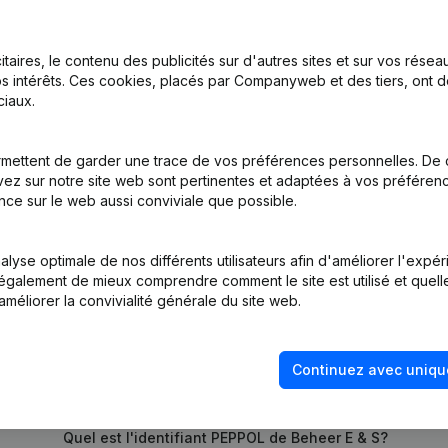
itaires, le contenu des publicités sur d'autres sites et sur vos rése
on, Coordination, Autres Modifications, …) - Modification Forme Juri
s intérêts. Ces cookies, placés par Companyweb et des tiers, ont d
ale - Année comptable
(NL)
iaux.
mettent de garder une trace de vos préférences personnelles. De 
ez sur notre site web sont pertinentes et adaptées à vos préférence
tion (Nouvelle Personne Morale, Ouverture Succursale, etc...)
(NL)
nce sur le web aussi conviviale que possible.
lyse optimale de nos différents utilisateurs afin d'améliorer l'expé
nt également de mieux comprendre comment le site est utilisé et quell
améliorer la convivialité générale du site web.
Continuez avec uniqu
Quel est le numéro de TVA de Beheer E & S?
Quel est l'identifiant PEPPOL de Beheer E & S?