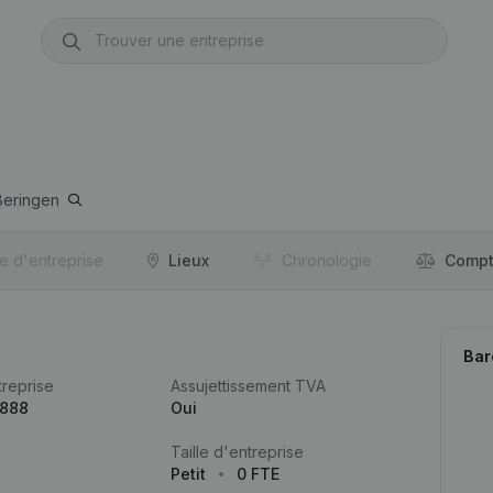
Beringen
re d'entreprise
Lieux
Chronologie
Compt
Bar
reprise
Assujettissement TVA
.888
Oui
Taille d'entreprise
Petit
0 FTE