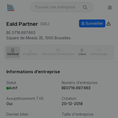
Eald Partner
Surveiller
(SRL)
BE 0716.697.663
Square de Meeûs 35,
1000
Bruxelles
Général
Dirigeants
Structure d'entreprise
Lieux
Chronologie
Com
Informations d’entreprise
Statut
Numéro d’entreprise
Actif
BE0716.697.663
Assujettissement TVA
Création
Oui
20-12-2018
Dernier bilan
Taille d'entreprise