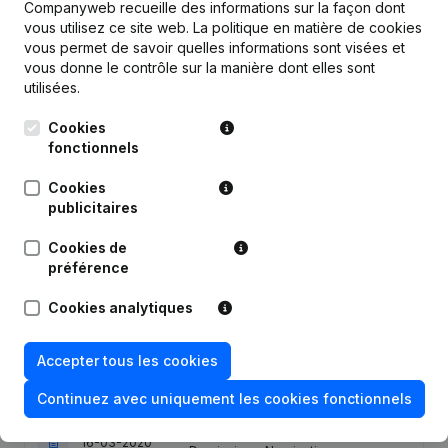
Companyweb recueille des informations sur la façon dont
vous utilisez ce site web.
La politique en matière de cookies
vous permet de savoir quelles informations sont visées et
vous donne le contrôle sur la manière dont elles sont
Publications
de Eald Partner
utilisées.
Cookies
Date
Publication
fonctionnels
Cookies
19-05-2025
Siège Social
publicitaires
Statuts (Traduction, Coordination,
Cookies de
03-02-2025
Autres Modifications, …) - Capital,
préférence
Actions - Demissions, Nominations
Cookies analytiques
14-08-2020
Demissions, Nominations
Accepter tous les cookies
Capital, Actions - Demissions,
30-06-2020
Nominations
Continuez avec uniquement les cookies fonctionnels
Modification Forme Juridique -
16-03-2020