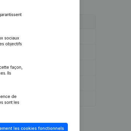
arantissent
aux sociaux
es objectifs
cette façon,
s. Ils
rience de
idique - Demissions - Nominations
(NL)
es sont les
ement les cookies fonctionnels