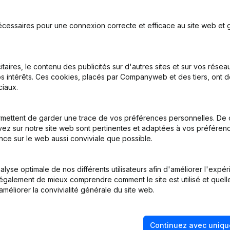
t
écessaires pour une connexion correcte et efficace au site web et g
inations
(NL)
itaires, le contenu des publicités sur d'autres sites et sur vos rése
s intérêts. Ces cookies, placés par Companyweb et des tiers, ont d
iaux.
mettent de garder une trace de vos préférences personnelles. De 
inations
(NL)
ez sur notre site web sont pertinentes et adaptées à vos préférence
nce sur le web aussi conviviale que possible.
inations
(NL)
lyse optimale de nos différents utilisateurs afin d'améliorer l'expé
on, Coordination, Autres Modifications, …) - Modification Forme Jur
nt également de mieux comprendre comment le site est utilisé et quell
améliorer la convivialité générale du site web.
Continuez avec uniqu