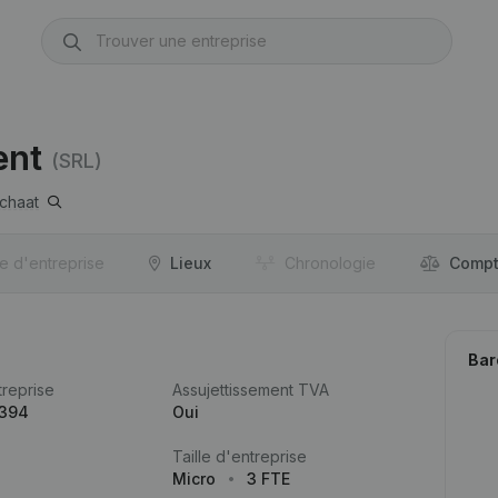
ent
(SRL)
chaat
re d'entreprise
Lieux
Chronologie
Compt
Bar
reprise
Assujettissement TVA
.394
Oui
Taille d'entreprise
Micro
3 FTE