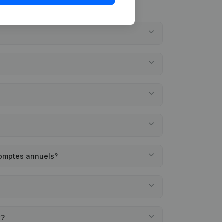
comptes annuels?
t?