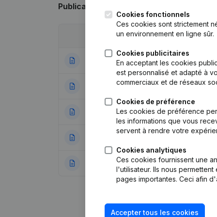
Publications
de Retail Bouw Managemen
Cookies fonctionnels
Ces cookies sont strictement n
un environnement en ligne sûr.
Date
Publication
Cookies publicitaires
23-03-2026
Demissions - Nom
En acceptant les cookies public
est personnalisé et adapté à vo
commerciaux et de réseaux soc
07-05-2025
Siège Social
(NL)
Cookies de préférence
Les cookies de préférence per
10-04-2025
Demissions - Nom
les informations que vous recev
servent à rendre votre expérie
06-09-2024
Demissions - Nom
Cookies analytiques
Ces cookies fournissent une ana
27-11-2020
Statuts (Traducti
l'utilisateur. Ils nous permette
pages importantes. Ceci afin d'
Accepter tous les cookies