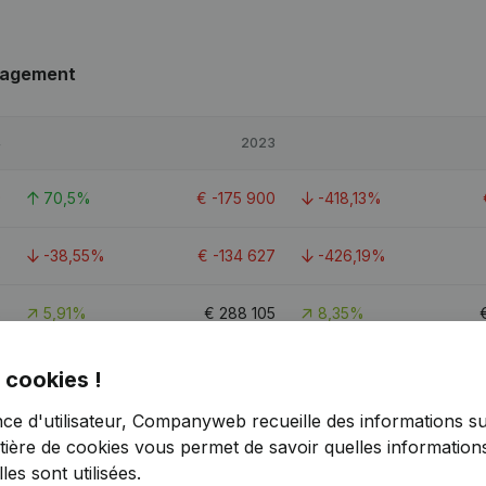
nagement
4
2023
9
70,5%
€
-175 900
-418,13%
6
-38,55%
€
-134 627
-426,19%
8
5,91%
€
288 105
8,35%
3
4,9
 cookies !
nce d'utilisateur, Companyweb recueille des informations su
tière de cookies
vous permet de savoir quelles informations
es sont utilisées.