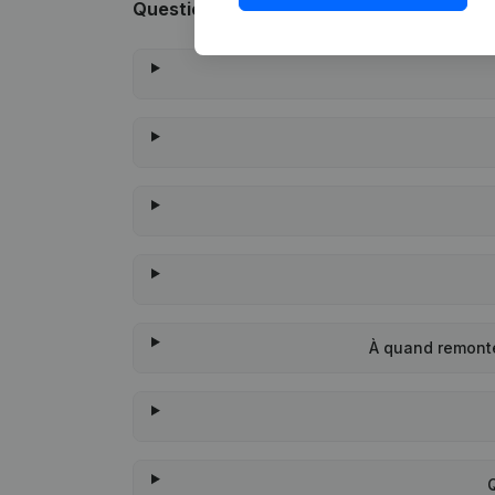
Questions fréquemment posées
À quand remont