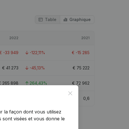
Table
Graphique
2022
2021
€
-33 949
-122,11%
€
-15 285
€
41 273
-45,13%
€
75 222
€
265 898
264,43%
€
72 962
Close
3,5
0,6
r la façon dont vous utilisez
 sont visées et vous donne le