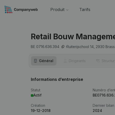
Produit
Tarifs
Retail Bouw Managem
BE 0716.636.394
Ruiterijschool 14,
2930
Brass
Général
Dirigeants
Structu
Informations d’entreprise
Statut
Numéro d’ent
Actif
BE0716.636
Création
Dernier bilan
19-12-2018
2024