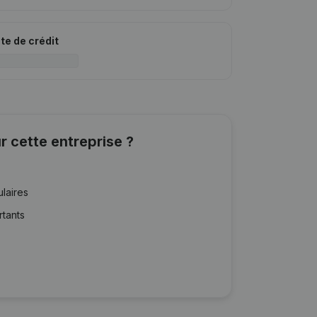
ite de crédit
r cette entreprise ?
ulaires
rtants