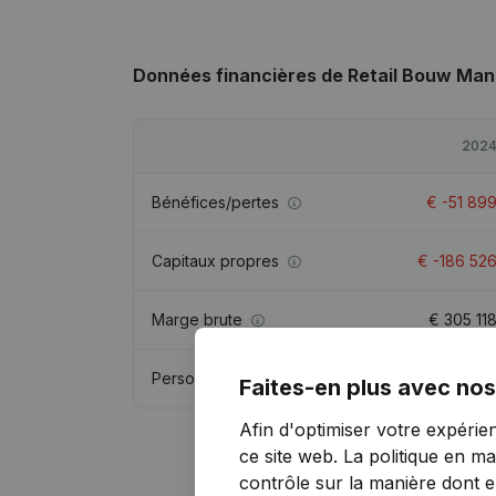
Données financières
de Retail Bouw Ma
202
Bénéfices/pertes
€
-51 89
Capitaux propres
€
-186 52
Marge brute
€
305 11
Personnel
Faites-en plus avec nos
Afin d'optimiser votre expérie
ce site web.
La politique en ma
contrôle sur la manière dont ell