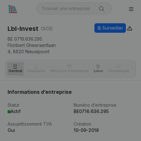
Lbl-Invest
Surveiller
(SCS)
BE 0716.636.295
Floribert Gheeraertlaan
4,
8620
Nieuwpoort
Général
Dirigeants
Structure d'entreprise
Lieux
Chronologie
Com
Informations d’entreprise
Statut
Numéro d’entreprise
Actif
BE0716.636.295
Assujettissement TVA
Création
Oui
10-09-2018