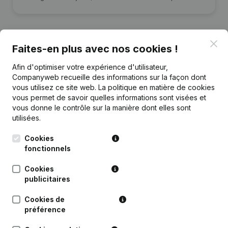
Clo
Faites-en plus avec nos cookies !
Publications
de Lbl-Invest
Afin d'optimiser votre expérience d'utilisateur,
Companyweb recueille des informations sur la façon dont
vous utilisez ce site web.
La politique en matière de cookies
Date
Publication
vous permet de savoir quelles informations sont visées et
vous donne le contrôle sur la manière dont elles sont
02-05-2023
Demissions - Nominations
(NL)
utilisées.
Cookies
Rubrique Constitution (Nouvelle
fonctionnels
02-01-2019
Personne Morale, Ouverture
Succursale, etc...)
(NL)
Cookies
publicitaires
Cookies de
préférence
Questions fréquemment posées