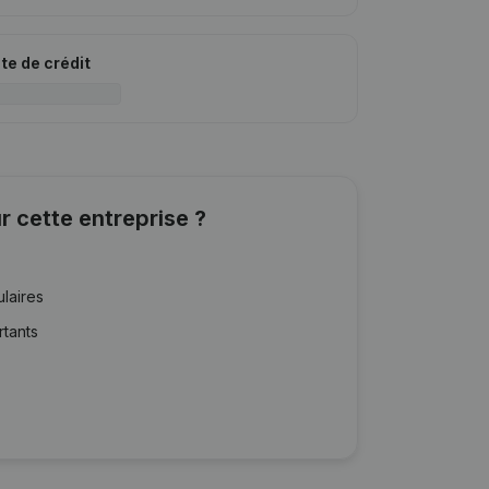
ite de crédit
r cette entreprise ?
ulaires
rtants