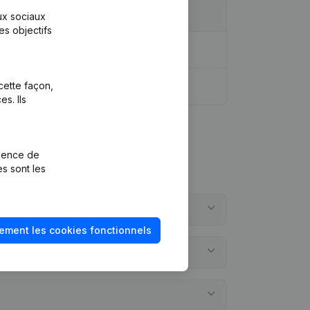
aux sociaux
es objectifs
dique - But - Demissions, Nominations
cette façon,
s. Ils
rience de
es sont les
ement les cookies fonctionnels