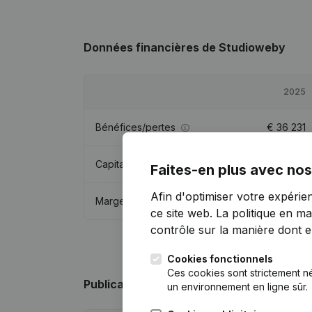
Données financières
de Studioweby
2025
Bénéfices/pertes
€
36 231
Capitaux propres
€
18 600
Faites-en plus avec nos
Afin d'optimiser votre expérie
Marge brute
€
49 621
ce site web.
La politique en ma
contrôle sur la manière dont ell
Cookies fonctionnels
Ces cookies sont strictement n
Publications
de Studioweby
un environnement en ligne sûr.