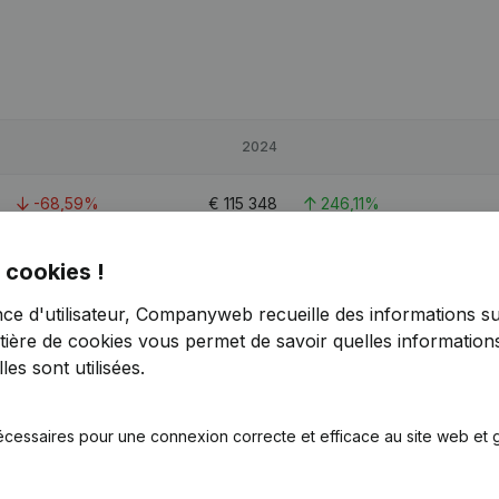
2024
-68,59%
€
115 348
246,11%
-91,79%
€
226 667
2,81%
 cookies !
nce d'utilisateur, Companyweb recueille des informations su
-67,6%
€
153 155
232,53%
tière de cookies
vous permet de savoir quelles informations
es sont utilisées.
écessaires pour une connexion correcte et efficace au site web et g