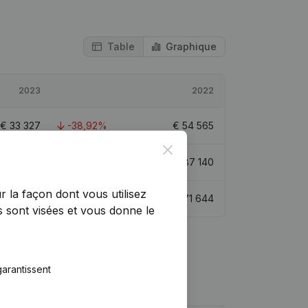
Table
Graphique
2023
2022
€
33 327
-38,92%
€
54 565
Close
€
220 467
17,81%
€
187 140
r la façon dont vous utilisez
€
46 058
-35,71%
€
71 644
 sont visées et vous donne le
arantissent