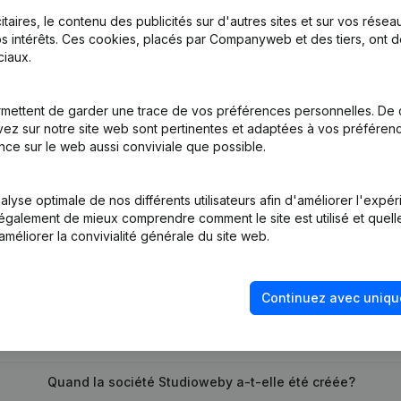
itaires, le contenu des publicités sur d'autres sites et sur vos rése
s intérêts. Ces cookies, placés par Companyweb et des tiers, ont d
iaux.
on, Coordination, Autres Modifications, …) - Modification Forme Juri
mettent de garder une trace de vos préférences personnelles. De 
tion (Nouvelle Personne Morale, Ouverture Succursale, etc...)
ez sur notre site web sont pertinentes et adaptées à vos préférence
nce sur le web aussi conviviale que possible.
lyse optimale de nos différents utilisateurs afin d'améliorer l'expé
nt également de mieux comprendre comment le site est utilisé et quell
améliorer la convivialité générale du site web.
Quel est le numéro de TVA de Studioweby?
Continuez avec uniqu
Quel est l'identifiant PEPPOL de Studioweby?
Quand la société Studioweby a-t-elle été créée?