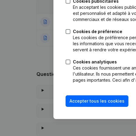
Cookies publicitaires
Date
Publication
En acceptant les cookies public
est personnalisé et adapté à vo
commerciaux et de réseaux soc
14-12-2022
Statuts (Traducti
Cookies de préférence
Les cookies de préférence per
21-12-2018
Rubrique Constitu
les informations que vous recev
servent à rendre votre expérie
Cookies analytiques
Ces cookies fournissent une ana
Questions fréquemment posées
l'utilisateur. Ils nous permette
pages importantes. Ceci afin d'
Accepter tous les cookies