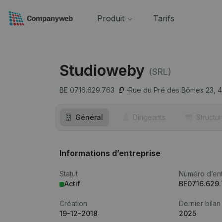
Produit
Tarifs
Studioweby
(SRL)
BE 0716.629.763
Rue du Pré des Bômes 23,
4
Général
Dirigeants
Structu
Informations d’entreprise
Statut
Numéro d’ent
Actif
BE0716.629
Création
Dernier bilan
19-12-2018
2025