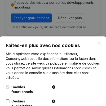
Recevez des mises à jour sur les développements
importants
Essayer gratuitement
Découvrir plus
Essai gratuit de 7 jours, aucune carte de crédit requise.
Clo
Faites-en plus avec nos cookies !
Afin d'optimiser votre expérience d'utilisateur,
Publications
de Caviar Graphics
Companyweb recueille des informations sur la façon dont
vous utilisez ce site web.
La politique en matière de cookies
vous permet de savoir quelles informations sont visées et
Date
Publication
vous donne le contrôle sur la manière dont elles sont
utilisées.
But - Capital - Actions - Statuts
29-05-2024
(Traduction, Coordination, Autres
Cookies
Modifications, …)
(NL)
fonctionnels
Cookies
Rubrique Constitution (Nouvelle
publicitaires
20-12-2018
Personne Morale, Ouverture