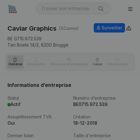
Caviar Graphics
Surveiller
(SComm)
BE 0715.972.539
Ten Briele 14/3,
8200
Brugge
Général
Dirigeants
Structure d'entreprise
Lieux
Chronologie
Com
Informations d’entreprise
Statut
Numéro d’entreprise
Actif
BE0715.972.539
Assujettissement TVA
Création
Oui
18-12-2018
Dernier bilan
Taille d'entreprise