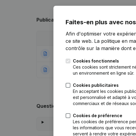
Publications
de Josefien Breugelmans
Faites-en plus avec nos
Afin d'optimiser votre expérie
Date
Publication
ce site web.
La politique en ma
contrôle sur la manière dont ell
10-01-2020
Siège Social
(NL)
Cookies fonctionnels
Ces cookies sont strictement n
20-12-2018
Rubrique Constitu
un environnement en ligne sûr.
Cookies publicitaires
En acceptant les cookies public
est personnalisé et adapté à vo
commerciaux et de réseaux soc
Questions fréquemment posées
Cookies de préférence
Les cookies de préférence per
les informations que vous recev
servent à rendre votre expérie