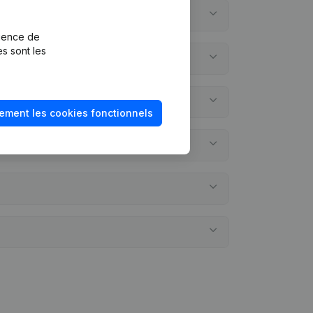
rience de
es sont les
ement les cookies fonctionnels
omptes annuels?