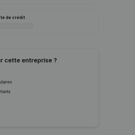
ite de crédit
r cette entreprise ?
ulaires
rtants