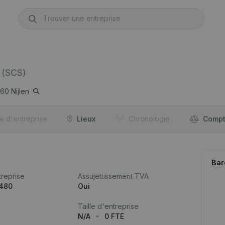
(SCS)
560
Nijlen
re d'entreprise
Lieux
Chronologie
Compt
Bar
reprise
Assujettissement TVA
.480
Oui
Taille d'entreprise
N/A
0 FTE