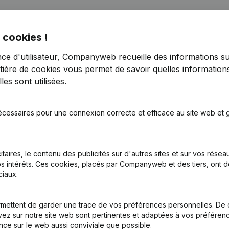
 cookies !
nce d'utilisateur, Companyweb recueille des informations su
tière de cookies
vous permet de savoir quelles informations
es sont utilisées.
écessaires pour une connexion correcte et efficace au site web et g
tion (Nouvelle Personne Morale, Ouverture Succursale, etc...)
(NL)
itaires, le contenu des publicités sur d'autres sites et sur vos rése
s intérêts. Ces cookies, placés par Companyweb et des tiers, ont d
iaux.
mettent de garder une trace de vos préférences personnelles. De 
Quel est le numéro de TVA de Josefien Breugelmans?
ez sur notre site web sont pertinentes et adaptées à vos préférence
nce sur le web aussi conviviale que possible.