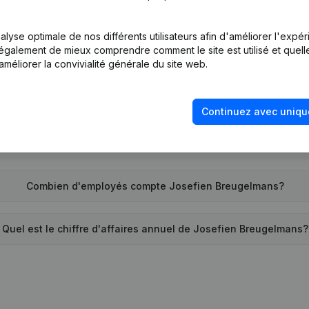
Quel est l'identifiant PEPPOL de Josefien Breugelmans?
lyse optimale de nos différents utilisateurs afin d'améliorer l'expé
nt également de mieux comprendre comment le site est utilisé et quell
Quand la société Josefien Breugelmans a-t-elle été créée?
améliorer la convivialité générale du site web.
Quelle est l'adresse de Josefien Breugelmans?
Continuez avec uniqu
te la dernière fois que Josefien Breugelmans a déposé des c
Combien d'employés compte Josefien Breugelmans?
Quel est le chiffre d'affaires annuel de Josefien Breugelmans?