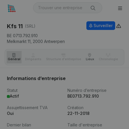
Kfs 11
Surveiller
(SRL)
BE 0713.792.910
Melkmarkt 11,
2000
Antwerpen
Général
Dirigeants
Structure d'entreprise
Lieux
Chronologie
Com
Informations d’entreprise
Statut
Numéro d’entreprise
Actif
BE0713.792.910
Assujettissement TVA
Création
Oui
22-11-2018
Dernier bilan
Taille d'entreprise