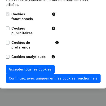
utilisées.
Publications
de Kfs 11
Cookies
fonctionnels
Date
Publication
Cookies
publicitaires
28-11-2025
Demissions - Nominations
(NL)
Cookies de
22-07-2025
Demissions - Nominations
(NL)
préférence
Cookies analytiques
23-10-2024
Capital - Actions
(NL)
09-04-2024
Modification(s) Statuts
(NL)
Accepter tous les cookies
Continuez avec uniquement les cookies fonctionnels
Demissions - Nominations -
18-04-2023
Modification Forme Juridique
(NL)