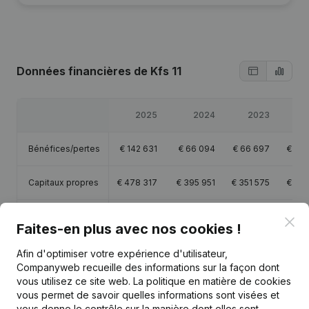
Données financières
de Kfs 11
2025
2024
2023
Bénéfices/pertes
€
142 631
€
66 094
€
66 697
€
209
Capitaux propres
€
478 317
€
395 951
€
351 575
€
286
Marge brute
€
514 711
€
409 260
€
412 126
€
534
Clo
Faites-en plus avec nos cookies !
Personnel
7,5
7
15,4
Afin d'optimiser votre expérience d'utilisateur,
Companyweb recueille des informations sur la façon dont
vous utilisez ce site web.
La politique en matière de cookies
vous permet de savoir quelles informations sont visées et
vous donne le contrôle sur la manière dont elles sont