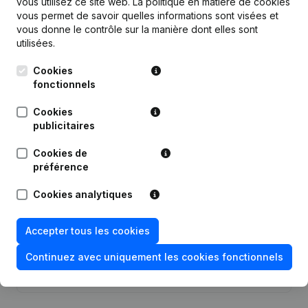
vous utilisez ce site web.
La politique en matière de cookies
vous permet de savoir quelles informations sont visées et
Publications
de Anika Group
vous donne le contrôle sur la manière dont elles sont
utilisées.
Date
Publication
Cookies
fonctionnels
Capital, Actions - Demissions,
17-10-2024
Nominations
Cookies
publicitaires
Statuts (Traduction, Coordination,
Cookies de
Autres Modifications, …) -
26-04-2023
Modification Forme Juridique -
préférence
Demissions, Nominations
Cookies analytiques
Capital, Actions - Demissions,
30-11-2022
Nominations
Accepter tous les cookies
Rubrique Constitution (Nouvelle
Continuez avec uniquement les cookies fonctionnels
22-11-2018
Personne Morale, Ouverture
Succursale, etc...)