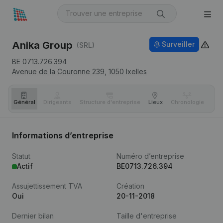
Anika Group
Surveiller
(SRL)
BE 0713.726.394
Avenue de la Couronne 239,
1050
Ixelles
Général
Dirigeants
Structure d'entreprise
Lieux
Chronologie
Com
Informations d’entreprise
Statut
Numéro d’entreprise
Actif
BE0713.726.394
Assujettissement TVA
Création
Oui
20-11-2018
Dernier bilan
Taille d'entreprise