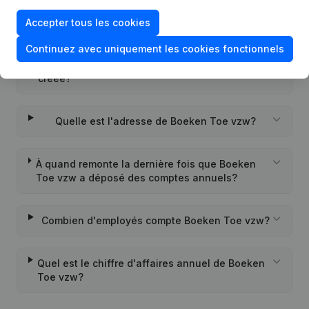
Quel est l'identifiant PEPPOL de Boeken Toe
vzw?
Accepter tous les cookies
Continuez avec uniquement les cookies fonctionnels
Quand la société Boeken Toe vzw a-t-elle été
créée?
Quelle est l'adresse de Boeken Toe vzw?
À quand remonte la dernière fois que Boeken
Toe vzw a déposé des comptes annuels?
Combien d'employés compte Boeken Toe vzw?
Quel est le chiffre d'affaires annuel de Boeken
Toe vzw?