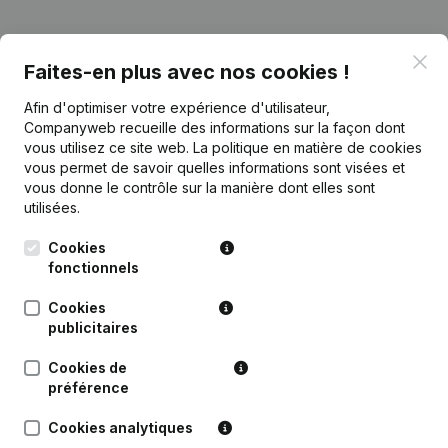
Publications
de Boeken Toe vzw
Clo
Faites-en plus avec nos cookies !
Afin d'optimiser votre expérience d'utilisateur,
Date
Publication
Companyweb recueille des informations sur la façon dont
vous utilisez ce site web.
La politique en matière de cookies
vous permet de savoir quelles informations sont visées et
Rubrique Constitution (Nouvelle
31-10-2018
Personne Morale, Ouverture
vous donne le contrôle sur la manière dont elles sont
Succursale, etc...)
(NL)
utilisées.
Cookies
fonctionnels
Cookies
Questions fréquemment posées
publicitaires
Cookies de
Quel est le numéro d'entreprise de Boeken Toe
préférence
vzw?
Cookies analytiques