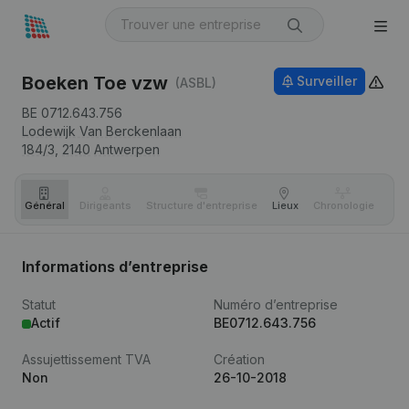
Boeken Toe vzw
Surveiller
(ASBL)
BE 0712.643.756
Lodewijk Van Berckenlaan
184/3,
2140
Antwerpen
Général
Dirigeants
Structure d'entreprise
Lieux
Chronologie
Com
Informations d’entreprise
Statut
Numéro d’entreprise
Actif
BE0712.643.756
Assujettissement TVA
Création
Non
26-10-2018