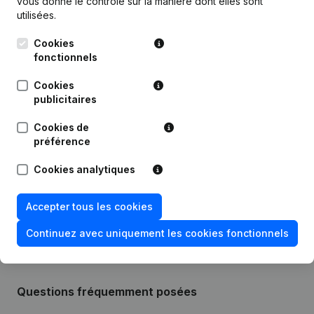
vous donne le contrôle sur la manière dont elles sont
utilisées.
Publications
de Pieter Roels
Cookies
fonctionnels
Date
Publication
Cookies
publicitaires
12-01-2024
Modification(s) Statuts
(NL)
Cookies de
préférence
Siège Social - Modification Forme
19-03-2020
Juridique
(NL)
Cookies analytiques
Rubrique Constitution (Nouvelle
30-10-2018
Personne Morale, Ouverture
Accepter tous les cookies
Succursale, etc...)
(NL)
Continuez avec uniquement les cookies fonctionnels
Questions fréquemment posées