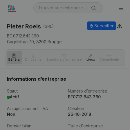
Pieter Roels
Surveiller
(SRL)
BE 0712.643.360
Gagelstraat 10,
8200
Brugge
Général
Dirigeants
Structure d'entreprise
Lieux
Chronologie
Com
Informations d’entreprise
Statut
Numéro d’entreprise
Actif
BE0712.643.360
Assujettissement TVA
Création
Non
26-10-2018
Dernier bilan
Taille d'entreprise