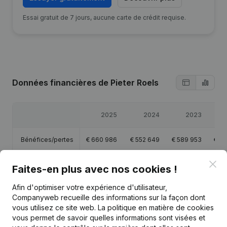
Essai gratuit de 7 jours, aucune carte de crédit requise.
Données financières
de Pieter Roels
2025
2024
2023
Bénéfices/pertes
€
660 986
€
552 649
€
589 953
€
48
Clo
Capitaux propres
€
187 956
€
76 970
€
74 321
€
3
Faites-en plus avec nos cookies !
Afin d'optimiser votre expérience d'utilisateur,
Marge brute
€
918 159
€
773 023
€
807 691
€
6
Companyweb recueille des informations sur la façon dont
vous utilisez ce site web.
La politique en matière de cookies
vous permet de savoir quelles informations sont visées et