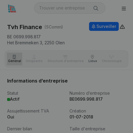
Tvh Finance
Surveiller
(SComm)
BE 0699.998.817
Het Bremmeken 3,
2250
Olen
Général
Dirigeants
Structure d'entreprise
Lieux
Chronologie
Com
Informations d’entreprise
Statut
Numéro d’entreprise
Actif
BE0699.998.817
Assujettissement TVA
Création
Oui
01-07-2018
Dernier bilan
Taille d'entreprise