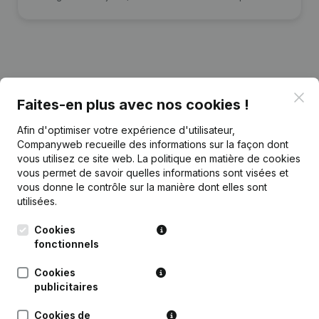
Publications
de Tvh Finance
Clo
Faites-en plus avec nos cookies !
Date
Publication
Afin d'optimiser votre expérience d'utilisateur,
Companyweb recueille des informations sur la façon dont
vous utilisez ce site web.
La politique en matière de cookies
Capital - Actions - Statuts
vous permet de savoir quelles informations sont visées et
30-07-2025
(Traduction, Coordination, Autres
vous donne le contrôle sur la manière dont elles sont
Modifications, …)
(NL)
utilisées.
10-01-2024
Modification(s) Statuts
(NL)
Cookies
fonctionnels
Rubrique Constitution (Nouvelle
27-07-2018
Personne Morale, Ouverture
Cookies
Succursale, etc...)
(NL)
publicitaires
Cookies de