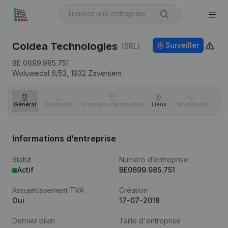
Coldea Technologies
Surveiller
(SRL)
BE 0699.985.751
Woluwedal 6/53,
1932
Zaventem
Général
Dirigeants
Structure d'entreprise
Lieux
Chronologie
Com
Informations d’entreprise
Statut
Numéro d’entreprise
Actif
BE0699.985.751
Assujettissement TVA
Création
Oui
17-07-2018
Dernier bilan
Taille d'entreprise