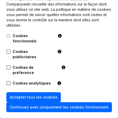
Companyweb recueille des informations sur la façon dont
Publications
de Coldea Technologies
vous utilisez ce site web.
La politique en matière de cookies
vous permet de savoir quelles informations sont visées et
vous donne le contrôle sur la manière dont elles sont
Date
Publication
utilisées.
Siège Social - Statuts (Traduction,
Cookies
09-12-2025
Coordination, Autres Modifications,
fonctionnels
…)
(NL)
Cookies
06-12-2022
Siège Social
(NL)
publicitaires
Cookies de
03-08-2020
Siège Social
(NL)
préférence
Modification Forme Juridique -
Cookies analytiques
10-02-2020
Demissions - Nominations
(NL)
Accepter tous les cookies
Rubrique Constitution (Nouvelle
19-07-2018
Personne Morale, Ouverture
Continuez avec uniquement les cookies fonctionnels
Succursale, etc...)
(NL)