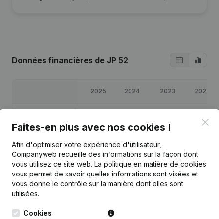
Données financières
de JP 52
2025
2024
2023
2022
Bénéfices/pertes
€
5 069
€
3 037
€
8 098
€
3 770
Clo
Faites-en plus avec nos cookies !
Capitaux propres
€
11 686
€
6 617
€
3 580
€
-4 518
Afin d'optimiser votre expérience d'utilisateur,
Companyweb recueille des informations sur la façon dont
Marge brute
€
6 994
€
5 484
€
10 029
€
4 768
vous utilisez ce site web.
La politique en matière de cookies
vous permet de savoir quelles informations sont visées et
vous donne le contrôle sur la manière dont elles sont
utilisées.
Cookies