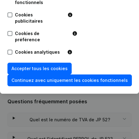
Publications
de JP 52
fonctionnels
Cookies
Date
Publication
publicitaires
Cookies de
Statuts (Traduction, Coordination,
12-01-2024
préférence
Autres Modifications,...)
Cookies analytiques
Rubrique Constitution (Nouvelle
19-07-2018
Personne Morale, Ouverture
Succursale, etc...)
Accepter tous les cookies
Continuez avec uniquement les cookies fonctionnels
Questions fréquemment posées
Quel est le numéro de TVA de JP 52?
Quel est l'identifiant PEPPOL de JP 52?