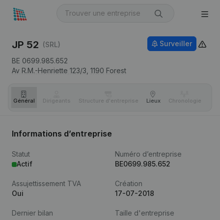
JP 52
Surveiller
(SRL)
BE 0699.985.652
Av R.M.-Henriette 123/3,
1190
Forest
Général
Dirigeants
Structure d'entreprise
Lieux
Chronologie
Com
Informations d’entreprise
Statut
Numéro d’entreprise
Actif
BE0699.985.652
Assujettissement TVA
Création
Oui
17-07-2018
Dernier bilan
Taille d'entreprise