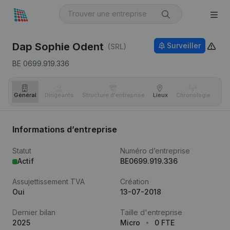
Dap Sophie Odent
Surveiller
(SRL)
BE 0699.919.336
Général
Dirigeants
Structure d'entreprise
Lieux
Chronologie
Com
Informations d’entreprise
Statut
Numéro d’entreprise
Actif
BE0699.919.336
Assujettissement TVA
Création
Oui
13-07-2018
Dernier bilan
Taille d'entreprise
2025
Micro
0 FTE