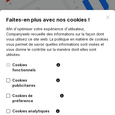
Clo
Faites-en plus avec nos cookies !
Afin d'optimiser votre expérience d'utilisateur,
Vous recherchez plus
Companyweb recueille des informations sur la façon dont
d’informations sur cette entreprise
vous utilisez ce site web.
La politique en matière de cookies
?
vous permet de savoir quelles informations sont visées et
vous donne le contrôle sur la manière dont elles sont
utilisées.
Consulter la santé en un coup d'oeil
Choisissez des informations rapides ou des détails
Cookies
granulaires
fonctionnels
Recevez des mises à jour sur les développements
Cookies
importants
publicitaires
Essayer gratuitement
Découvrir plus
Cookies de
préférence
Essai gratuit de 7 jours, aucune carte de crédit requise.
Cookies analytiques