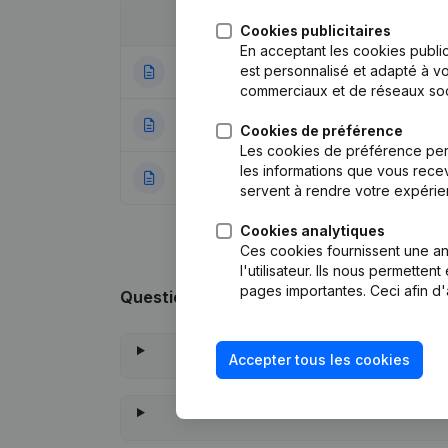
Date
Publication
Cookies publicitaires
En acceptant les cookies public
est personnalisé et adapté à vo
28-06-2024
Siège Social
commerciaux et de réseaux soc
01-12-2023
Statuts (Traducti
Cookies de préférence
Les cookies de préférence per
les informations que vous recev
17-07-2018
Rubrique Constitu
servent à rendre votre expérie
Cookies analytiques
Ces cookies fournissent une ana
l'utilisateur. Ils nous permette
pages importantes. Ceci afin d'
Questions fréquemment posées
Accepter tous les cookies