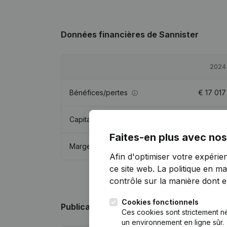
Données financières
de Sannister
2024
Bénéfices/pertes
€
17 017
Capitaux propres
€
35 617
Faites-en plus avec nos
Marge brute
€
31 214
Afin d'optimiser votre expérie
ce site web.
La politique en ma
contrôle sur la manière dont ell
Cookies fonctionnels
Publications
de Sannister
Ces cookies sont strictement n
un environnement en ligne sûr.