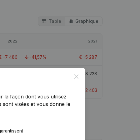
Table
Graphique
2022
2021
€
-7 486
-41,57%
€
-5 287
€
40 742
-15,52%
€
48 228
Close
€
1 814
175,49%
€
-2 403
r la façon dont vous utilisez
 sont visées et vous donne le
arantissent