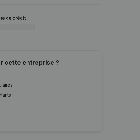
ite de crédit
r cette entreprise ?
ulaires
rtants