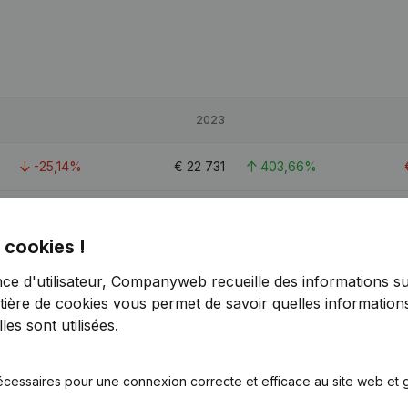
2023
-25,14%
€
22 731
403,66%
91,49%
€
18 600
-54,35%
 cookies !
-26,65%
€
42 553
> 1000%
nce d'utilisateur, Companyweb recueille des informations su
tière de cookies
vous permet de savoir quelles informations
es sont utilisées.
écessaires pour une connexion correcte et efficace au site web et g