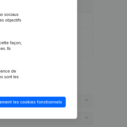
aux sociaux
es objectifs
dique - Demissions, Nominations
cette façon,
s. Ils
rience de
es sont les
ement les cookies fonctionnels