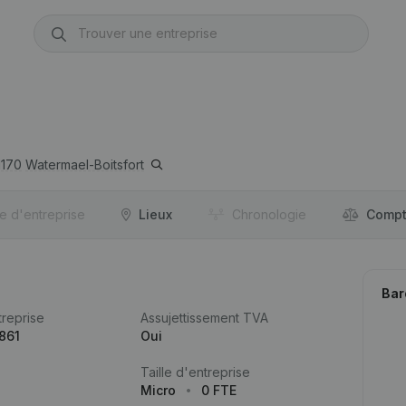
1170
Watermael-Boitsfort
re d'entreprise
Lieux
Chronologie
Compt
Bar
reprise
Assujettissement TVA
861
Oui
Taille d'entreprise
Micro
0 FTE