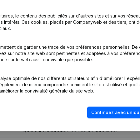
itaires, le contenu des publicités sur d'autres sites et sur vos rése
s intérêts. Ces cookies, placés par Companyweb et des tiers, ont d
iaux.
on, Coordination, Autres Modifications, …) - Modification Forme Juri
mettent de garder une trace de vos préférences personnelles. De 
ez sur notre site web sont pertinentes et adaptées à vos préférence
tion (Nouvelle Personne Morale, Ouverture Succursale, etc...)
nce sur le web aussi conviviale que possible.
lyse optimale de nos différents utilisateurs afin d'améliorer l'expé
nt également de mieux comprendre comment le site est utilisé et quell
améliorer la convivialité générale du site web.
Quel est le numéro de TVA de Sannister?
Continuez avec uniqu
Quel est l'identifiant PEPPOL de Sannister?