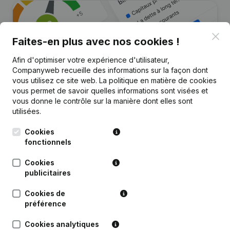
Clo
Faites-en plus avec nos cookies !
Afin d'optimiser votre expérience d'utilisateur,
Companyweb recueille des informations sur la façon dont
vous utilisez ce site web.
La politique en matière de cookies
vous permet de savoir quelles informations sont visées et
Vous recherchez plus
vous donne le contrôle sur la manière dont elles sont
utilisées.
d’informations sur cette entreprise
?
Cookies
fonctionnels
Consulter la santé en un coup d'oeil
Cookies
Choisissez des informations rapides ou des détails
publicitaires
granulaires
Cookies de
Recevez des mises à jour sur les développements
préférence
importants
Cookies analytiques
Essayer gratuitement
Découvrir plus