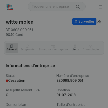
witte molen
Surveiller
BE 0698.909.051
9040
Gent
Général
Dirigeants
Structure d'entreprise
Lieux
Chronologie
Com
Informations d’entreprise
Statut
Numéro d’entreprise
Cessation
BE0698.909.051
Assujettissement TVA
Création
Oui
01-07-2018
Dernier bilan
Taille d'entreprise