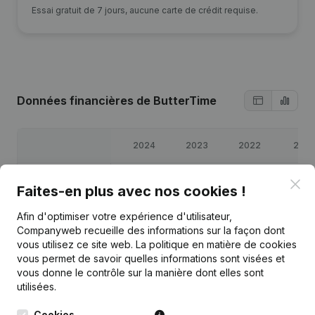
Essai gratuit de 7 jours, aucune carte de crédit requise.
Données financières
de ButterTime
2024
2023
2022
2021
Bénéfices/pertes
€
8 348
€
8 713
€
3 140
€
8 630
Clo
Faites-en plus avec nos cookies !
Capitaux propres
€
33 558
€
33 558
€
24 845
€
35 504
Afin d'optimiser votre expérience d'utilisateur,
Companyweb recueille des informations sur la façon dont
vous utilisez ce site web.
La politique en matière de cookies
Marge brute
€
16 881
€
18 001
€
6 568
€
12 234
vous permet de savoir quelles informations sont visées et
vous donne le contrôle sur la manière dont elles sont
utilisées.
Cookies