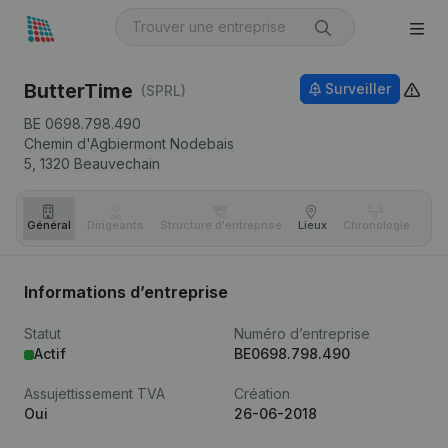
ButterTime
Surveiller
(SPRL)
BE 0698.798.490
Chemin d'Agbiermont Nodebais
5,
1320
Beauvechain
Général
Dirigeants
Structure d'entreprise
Lieux
Chronologie
Com
Informations d’entreprise
Statut
Numéro d’entreprise
Actif
BE0698.798.490
Assujettissement TVA
Création
Oui
26-06-2018