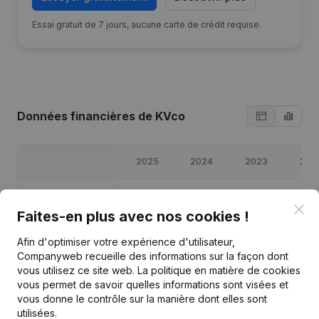
Essai gratuit de 7 jours, aucune carte de crédit requise.
Données financières
de KVco
2025
2024
2023
202
Bénéfices/pertes
€
60 368
€
48 186
€
49 885
€
60 03
Clo
Faites-en plus avec nos cookies !
Capitaux propres
€
50 000
€
50 000
€
30 000
€
25 00
Afin d'optimiser votre expérience d'utilisateur,
Companyweb recueille des informations sur la façon dont
Marge brute
€
91 177
€
79 827
€
77 028
€
84 26
vous utilisez ce site web.
La politique en matière de cookies
vous permet de savoir quelles informations sont visées et
vous donne le contrôle sur la manière dont elles sont
utilisées.