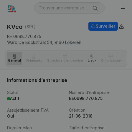
KVco
Surveiller
(SRL)
BE 0698.770.875
Ward De Bockstraat 54,
9160
Lokeren
Général
Dirigeants
Structure d'entreprise
Lieux
Chronologie
Com
Informations d’entreprise
Statut
Numéro d’entreprise
Actif
BE0698.770.875
Assujettissement TVA
Création
Oui
21-06-2018
Dernier bilan
Taille d'entreprise