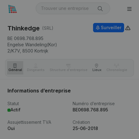
Thinkedge
Surveiller
(SRL)
BE 0698.768.895
Engelse Wandeling(Kor)
2/K7V,
8500
Kortrijk
Général
Dirigeants
Structure d'entreprise
Lieux
Chronologie
Com
Informations d’entreprise
Statut
Numéro d’entreprise
Actif
BE0698.768.895
Assujettissement TVA
Création
Oui
25-06-2018