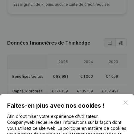
Essai gratuit de 7 jours, aucune carte de crédit requise.
Données financières
de Thinkedge
2025
2024
2023
Bénéfices/pertes
€
88 981
€
1 000
€
1 059
€
5
Capitaux propres
€
174 139
€
135 159
€
137 491
€
19
Clo
Faites-en plus avec nos cookies !
Marge brute
€
391 365
€
402 890
€
434 305
€
37
Afin d'optimiser votre expérience d'utilisateur,
Personnel
5,5
7,2
9
Companyweb recueille des informations sur la façon dont
vous utilisez ce site web.
La politique en matière de cookies